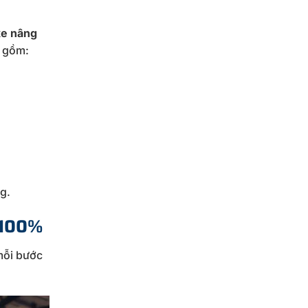
e nâng
o gồm:
g.
 100%
mỗi bước