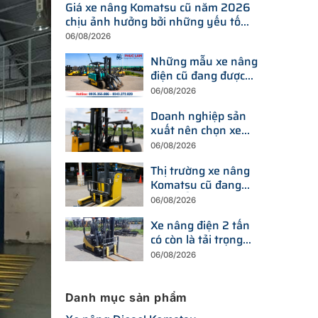
Giá xe nâng Komatsu cũ năm 2026
chịu ảnh hưởng bởi những yếu tố
nào?
06/08/2026
Những mẫu xe nâng
điện cũ đang được
tìm kiếm nhiều nhất
06/08/2026
trên thị trường hiện
Doanh nghiệp sản
nay
xuất nên chọn xe
nâng điện hay xe
06/08/2026
nâng dầu để tối ưu
Thị trường xe nâng
chi phí?
Komatsu cũ đang
thay đổi ra sao trước
06/08/2026
xu hướng đầu tư
Xe nâng điện 2 tấn
thiết bị mới?
có còn là tải trọng
được doanh nghiệp
06/08/2026
ưu tiên trong năm
2026?
Danh mục sản phẩm