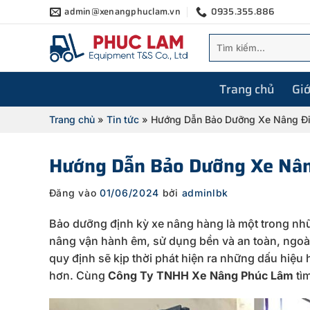
Bỏ
admin@xenangphuclam.vn
0935.355.886
qua
Tìm
nội
kiếm:
dung
Trang chủ
Giớ
Trang chủ
»
Tin tức
»
Hướng Dẫn Bảo Dưỡng Xe Nâng Đ
Hướng Dẫn Bảo Dưỡng Xe Nân
Đăng vào
01/06/2024
bởi
adminlbk
Bảo dưỡng định kỳ xe nâng hàng là một trong nh
nâng vận hành êm, sử dụng bền và an toàn, ngoài
quy định sẽ kịp thời phát hiện ra những dấu hiệu
hơn. Cùng
Công Ty TNHH Xe Nâng Phúc Lâm
tì