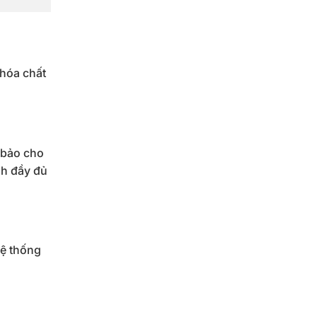
 hóa chất
 bảo cho
nh đầy đủ
hệ thống