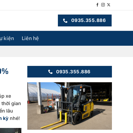
0935.355.886
sự kiện
Liên hệ
0%
0935.355.886
úp xe
thời gian
ền lâu
h kỳ
nhé!