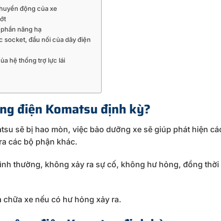
chuyển động của xe
ớt
c phần nâng hạ
c socket, đầu nối của dây điện
ủa hệ thống trợ lực lái
âng điện Komatsu định kỳ?
tsu sẽ bị hao mòn, việc bảo dưỡng xe sẽ giúp phát hiện các 
 ra các bộ phận khác.
ình thường, không xảy ra sự cố, không hư hỏng, đồng thời
a chữa xe nếu có hư hỏng xảy ra.