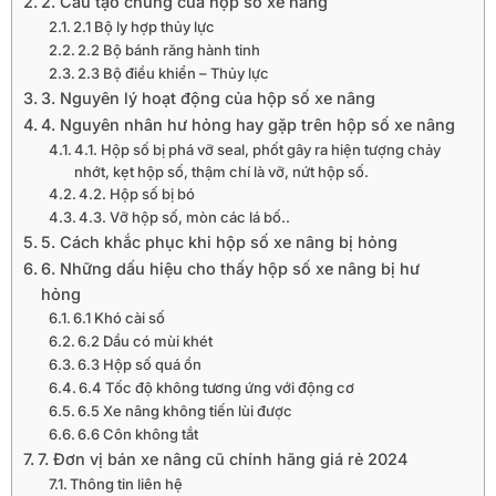
2. Cấu tạo chung của hộp số xe nâng
2.1 Bộ ly hợp thủy lực
2.2 Bộ bánh răng hành tinh
2.3 Bộ điều khiển – Thủy lực
3. Nguyên lý hoạt động của hộp số xe nâng
4. Nguyên nhân hư hỏng hay gặp trên hộp số xe nâng
4.1. Hộp số bị phá vỡ seal, phốt gây ra hiện tượng chảy
nhớt, kẹt hộp số, thậm chí là vỡ, nứt hộp số.
4.2. Hộp số bị bó
4.3. Vỡ hộp số, mòn các lá bố..
5. Cách khắc phục khi hộp số xe nâng bị hỏng
6. Những dấu hiệu cho thấy hộp số xe nâng bị hư
hỏng
6.1 Khó cài số
6.2 Dầu có mùi khét
6.3 Hộp số quá ồn
6.4 Tốc độ không tương ứng với động cơ
6.5 Xe nâng không tiến lùi được
6.6 Côn không tắt
7. Đơn vị bán xe nâng cũ chính hãng giá rẻ 2024
Thông tin liên hệ