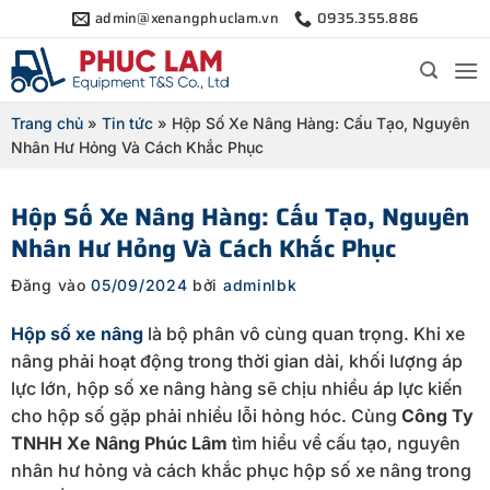
Bỏ
admin@xenangphuclam.vn
0935.355.886
qua
nội
dung
Trang chủ
»
Tin tức
»
Hộp Số Xe Nâng Hàng: Cấu Tạo, Nguyên
Nhân Hư Hỏng Và Cách Khắc Phục
Hộp Số Xe Nâng Hàng: Cấu Tạo, Nguyên
Nhân Hư Hỏng Và Cách Khắc Phục
Đăng vào
05/09/2024
bởi
adminlbk
Hộp số xe nâng
là bộ phân vô cùng quan trọng. Khi xe
nâng phải hoạt động trong thời gian dài, khối lượng áp
lực lớn, hộp số xe nâng hàng sẽ chịu nhiều áp lực kiến
cho hộp số gặp phải nhiều lỗi hỏng hóc. Cùng
Công Ty
TNHH Xe Nâng Phúc Lâm
tìm hiểu về cấu tạo, nguyên
nhân hư hỏng và cách khắc phục hộp số xe nâng trong