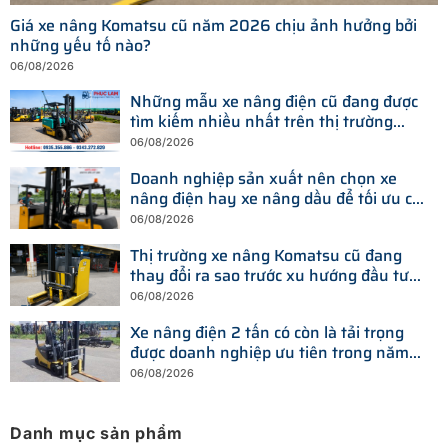
Giá xe nâng Komatsu cũ năm 2026 chịu ảnh hưởng bởi
những yếu tố nào?
06/08/2026
Những mẫu xe nâng điện cũ đang được
tìm kiếm nhiều nhất trên thị trường
hiện nay
06/08/2026
Doanh nghiệp sản xuất nên chọn xe
nâng điện hay xe nâng dầu để tối ưu chi
phí?
06/08/2026
Thị trường xe nâng Komatsu cũ đang
thay đổi ra sao trước xu hướng đầu tư
thiết bị mới?
06/08/2026
Xe nâng điện 2 tấn có còn là tải trọng
được doanh nghiệp ưu tiên trong năm
2026?
06/08/2026
Danh mục sản phẩm