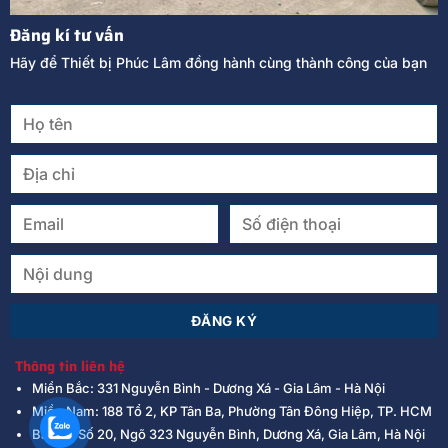
Đăng kí tư vấn
Hãy để Thiết bị Phúc Lâm đồng hành cùng thành công của bạn
Thông tin liên hệ
Miền Bắc: 331 Nguyễn Bình - Dương Xá - Gia Lâm - Hà Nội
Miền Nam: 188 Tổ 2, KP Tân Ba, Phường Tân Đông Hiệp, TP. HCM
Bãi Xe: Số 20, Ngõ 323 Nguyễn Bình, Dương Xá, Gia Lâm, Hà Nội