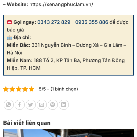
– Website:
https://xenangphuclam.vn/
Gọi ngay:
0343 272 829
–
0935 355 886
để được
báo giá
Địa chỉ:
Miền Bắc
: 331 Nguyễn Bình – Dương Xá – Gia Lâm –
Hà Nội
Miền Nam
: 188 Tổ 2, KP Tân Ba, Phường Tân Đông
Hiệp, TP. HCM
5/5 - (1 bình chọn)
Bài viết liên quan