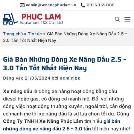
Bỏ
admin@xenangphuclam.vn
0935.355.886
qua
nội
dung
Trang chủ
»
Tin tức
»
Giá Bán Những Dòng Xe Nâng Dầu 2.5 –
3.0 Tấn Tốt Nhất Hiện Nay
Giá Bán Những Dòng Xe Nâng Dầu 2.5 –
3.0 Tấn Tốt Nhất Hiện Nay
Đăng vào
21/05/2024
bởi
adminlbk
Xe nâng dầu
là dòng xe nâng hoạt động bằng dầu
diesel hoặc gas, có động cơ mạnh mẽ. Đối với những
công việc hoạt động thường xuyên, ngoài trời, cần động
cơ mạnh mẽ thì xe nâng dầu là sự lựa chọn tối ưu. Cùng
Công Ty TNHH Xe Nâng Phúc Lâm
tìm hiểu
giá bán
những dòng xe nâng dầu 2.5 – 3.0 tấn
tốt hiện nay nhé!