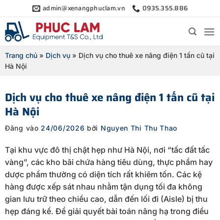
Bỏ
admin@xenangphuclam.vn
0935.355.886
qua
nội
dung
Trang chủ
»
Dịch vụ
»
Dịch vụ cho thuê xe nâng điện 1 tấn cũ tại
Hà Nội
Dịch vụ cho thuê xe nâng điện 1 tấn cũ tại
Hà Nội
Đăng vào
24/06/2026
bởi
Nguyen Thi Thu Thao
Tại khu vực đô thị chật hẹp như Hà Nội, nơi “tấc đất tấc
vàng”, các kho bãi chứa hàng tiêu dùng, thực phẩm hay
dược phẩm thường có diện tích rất khiêm tốn. Các kệ
hàng được xếp sát nhau nhằm tận dụng tối đa không
gian lưu trữ theo chiều cao, dẫn đến lối đi (Aisle) bị thu
hẹp đáng kể. Để giải quyết bài toán nâng hạ trong điều