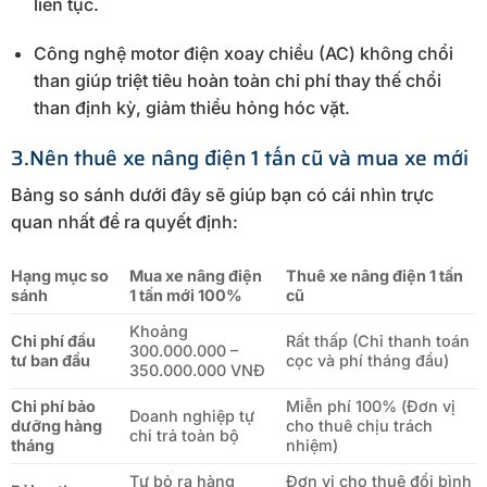
liên tục.
Công nghệ motor điện xoay chiều (AC) không chổi
than giúp triệt tiêu hoàn toàn chi phí thay thế chổi
than định kỳ, giảm thiểu hỏng hóc vặt.
3.Nên thuê xe nâng điện 1 tấn cũ và mua xe mới
Bảng so sánh dưới đây sẽ giúp bạn có cái nhìn trực
quan nhất để ra quyết định:
Hạng mục so
Mua xe nâng điện
Thuê xe nâng điện 1 tấn
sánh
1 tấn mới 100%
cũ
Khoảng
Chi phí đầu
Rất thấp (Chỉ thanh toán
300.000.000 –
tư ban đầu
cọc và phí tháng đầu)
350.000.000 VNĐ
Chi phí bảo
Miễn phí 100% (Đơn vị
Doanh nghiệp tự
dưỡng hàng
cho thuê chịu trách
chi trả toàn bộ
tháng
nhiệm)
Tự bỏ ra hàng
Đơn vị cho thuê đổi bình