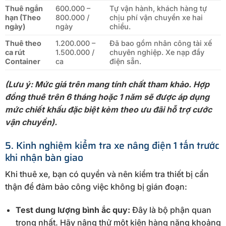
Thuê ngắn
600.000 –
Tự vận hành, khách hàng tự
hạn (Theo
800.000 /
chịu phí vận chuyển xe hai
ngày)
ngày
chiều.
Thuê theo
1.200.000 –
Đã bao gồm nhân công tài xế
ca rút
1.500.000 /
chuyên nghiệp. Xe nạp đầy
Container
ca
điện sẵn.
(Lưu ý: Mức giá trên mang tính chất tham khảo. Hợp
đồng thuê trên 6 tháng hoặc 1 năm sẽ được áp dụng
mức chiết khấu đặc biệt kèm theo ưu đãi hỗ trợ cước
vận chuyển).
5. Kinh nghiệm kiểm tra xe nâng điện 1 tấn trước
khi nhận bàn giao
Khi thuê xe, bạn có quyền và nên kiểm tra thiết bị cẩn
thận để đảm bảo công việc không bị gián đoạn:
Test dung lượng bình ắc quy:
Đây là bộ phận quan
trọng nhất. Hãy nâng thử một kiện hàng nặng khoảng