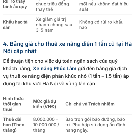
Rủi ro thay
chục triệu đồng
mới nếu không đạt hiệu
bình ắc quy
thay thế
suất
Xe giảm giá trị
Khấu hao tài
Không có rủi ro khấu
nhanh chóng sau
sản
hao
3-5 năm
4. Bảng giá cho thuê xe nâng điện 1 tấn cũ tại Hà
Nội cập nhật
Để thuận tiện cho việc dự toán ngân sách của quý
khách hàng,
Xe nâng Phúc Lâm
gửi đến bảng giá dịch
vụ thuê xe nâng điện phân khúc nhỏ (1 tấn – 1.5 tấn) áp
dụng tại khu vực Hà Nội và vùng lân cận.
Hình thức
Mức giá dự
thời gian
Ghi chú và Trách nhiệm
kiến (VNĐ)
thuê
Thuê dài
8.000.000 –
Bao trọn gói bảo dưỡng, bảo
hạn (Theo
10.000.000 /
trì. Phù hợp sử dụng ổn định
tháng)
tháng
hàng ngày.