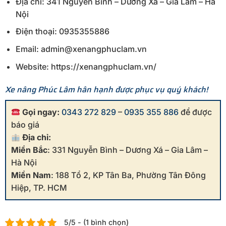
Địa chỉ: 341 Nguyễn Bình – Dương Xá – Gia Lâm – Hà
Nội
Điện thoại: 0935355886
Email: admin@xenangphuclam.vn
Website: https://xenangphuclam.vn/
Xe nâng Phúc Lâm hân hạnh được phục vụ quý khách!
Gọi ngay:
0343 272 829
–
0935 355 886
để được
báo giá
Địa chỉ:
Miền Bắc
: 331 Nguyễn Bình – Dương Xá – Gia Lâm –
Hà Nội
Miền Nam
: 188 Tổ 2, KP Tân Ba, Phường Tân Đông
Hiệp, TP. HCM
5/5 - (1 bình chọn)