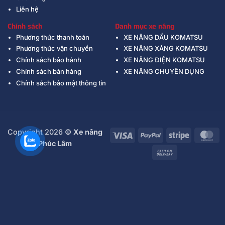
Liên hệ
Chính sách
Danh mục xe nâng
Phương thức thanh toán
XE NÂNG DẦU KOMATSU
Phương thức vận chuyển
XE NÂNG XĂNG KOMATSU
Chính sách bảo hành
XE NÂNG ĐIỆN KOMATSU
Chính sách bán hàng
XE NÂNG CHUYÊN DỤNG
Chính sách bảo mật thông tin
Copyright 2026 ©
Xe nâng
Visa
PayPal
Stripe
Ma
Phúc Lâm
Cash
On
Delivery