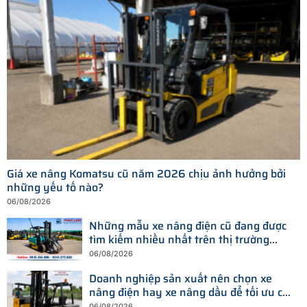
Giá xe nâng Komatsu cũ năm 2026 chịu ảnh hưởng bởi
những yếu tố nào?
06/08/2026
Những mẫu xe nâng điện cũ đang được
tìm kiếm nhiều nhất trên thị trường
hiện nay
06/08/2026
Doanh nghiệp sản xuất nên chọn xe
nâng điện hay xe nâng dầu để tối ưu chi
phí?
06/08/2026