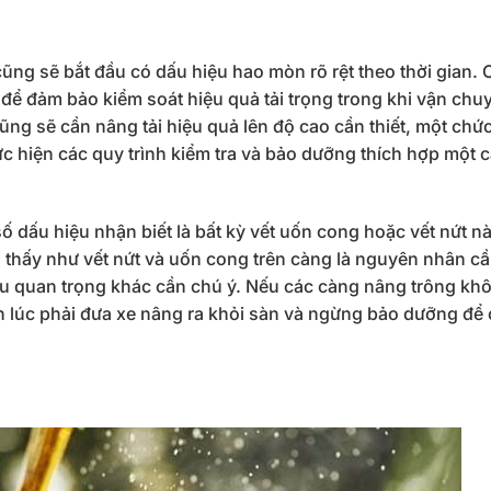
ũng sẽ bắt đầu có dấu hiệu hao mòn rõ rệt theo thời gian.
để đảm bảo kiểm soát hiệu quả tải trọng trong khi vận chu
ng sẽ cần nâng tải hiệu quả lên độ cao cần thiết, một chứ
 hiện các quy trình kiểm tra và bảo dưỡng thích hợp một 
số dấu hiệu nhận biết là bất kỳ vết uốn cong hoặc vết nứt n
n thấy như vết nứt và uốn cong trên càng là nguyên nhân c
ệu quan trọng khác cần chú ý. Nếu các càng nâng trông kh
ến lúc phải đưa xe nâng ra khỏi sàn và ngừng bảo dưỡng để 