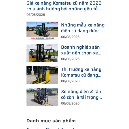
Giá xe nâng Komatsu cũ năm 2026
chịu ảnh hưởng bởi những yếu tố
nào?
06/08/2026
Những mẫu xe nâng
điện cũ đang được
tìm kiếm nhiều nhất
06/08/2026
trên thị trường hiện
Doanh nghiệp sản
nay
xuất nên chọn xe
nâng điện hay xe
06/08/2026
nâng dầu để tối ưu
Thị trường xe nâng
chi phí?
Komatsu cũ đang
thay đổi ra sao trước
06/08/2026
xu hướng đầu tư
Xe nâng điện 2 tấn
thiết bị mới?
có còn là tải trọng
được doanh nghiệp
06/08/2026
ưu tiên trong năm
2026?
Danh mục sản phẩm