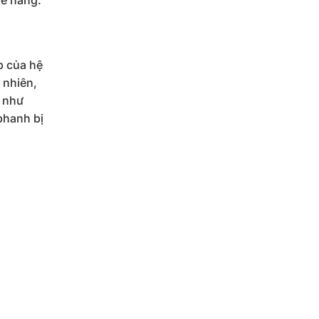
p của hệ
 nhiên,
g như
phanh bị