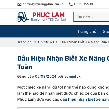
Bỏ
admin@xenangphuclam.vn
0935.355.886
qua
Tìm
nội
kiếm:
dung
Trang chủ
Giớ
Trang chủ
»
Tin tức
»
Dấu Hiệu Nhận Biết Xe Nâng Của
Dấu Hiệu Nhận Biết Xe Nâng 
Toàn
Đăng vào
05/09/2024
bởi
adminlbk
Một chiếc xe nâng dù tốt như thế nào cũng không
làm thế nào để nhận biết được chiếc xe của bạn 
Phúc Lâm
dựa vào các
dấu hiệu nhận biết xe nâ