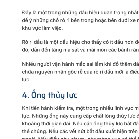
Đây là một trong những dấu hiệu quan trọng nhất 
để ý những chỗ rò rỉ bên trong hoặc bên dưới xe 
khu vực làm việc.
Rò rỉ dầu là một dấu hiệu cho thấy có ít dầu hơ
đó, dẫn đến tăng ma sát và mài mòn các bánh răn
Nhiều người vận hành mắc sai lầm khi đổ thêm dầ
chữa nguyên nhân gốc rễ của rò rỉ dầu mới là đi
lực.
4. Ống thủy lực
Khi tiến hành kiểm tra, một trong nhiều lĩnh vực 
lực. Những ống này cung cấp chất lỏng thủy lực 
khoảng thời gian dài. Nếu các ống thủy lực bắt đầ
thế chúng. Nếu các vết nứt bắt đầu xuất hiện trên 
ngoài. Nếu điều này xảy ra, các mảnh vụn có thể 