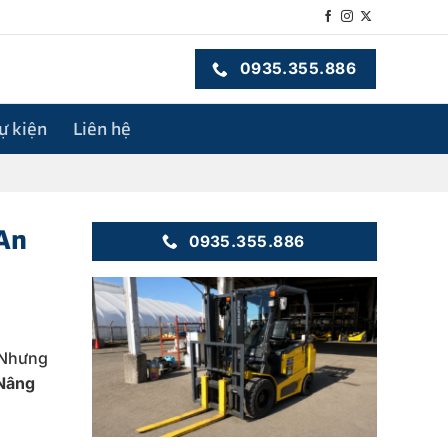
0935.355.886
sự kiện
Liên hệ
An
0935.355.886
 Nhưng
Nâng