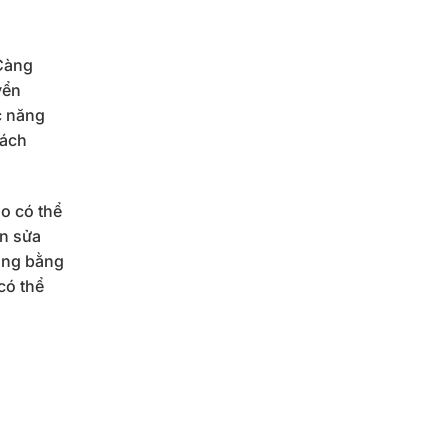
 Càng
yển
c năng
cách
ào có thể
ần sửa
ông bằng
có thể