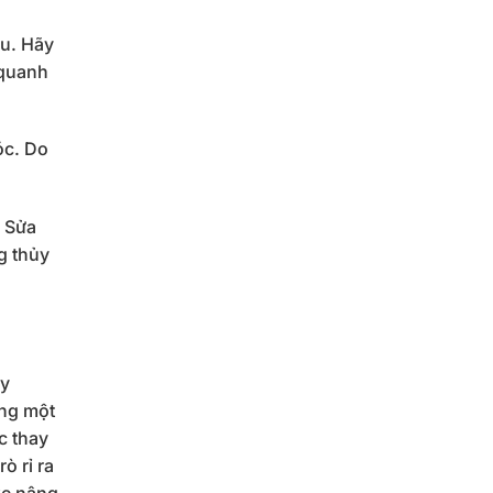
ầu. Hãy
 quanh
óc. Do
. Sửa
g thủy
ủy
ong một
c thay
ò rỉ ra
xe nâng.