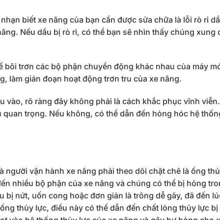
nhạn biết xe nâng của bạn cần được sửa chữa là lỗi rò rỉ d
nâng. Nếu dầu bị rò rỉ, có thể bạn sẽ nhìn thấy chúng xung
n để bôi trơn các bộ phận chuyển động khác nhau của máy m
g, làm gián đoạn hoạt động trơn tru của xe nâng.
u vào, rõ ràng đây không phải là cách khắc phục vĩnh viễn
ều quan trọng. Nếu không, có thể dẫn đến hỏng hóc hệ thốn
mà người vận hành xe nâng phải theo dõi chặt chẽ là ống th
đến nhiều bộ phận của xe nâng và chúng có thể bị hỏng tr
u bị nứt, uốn cong hoặc đơn giản là trông dễ gãy, đã đến lú
ống thủy lực, điều này có thể dẫn đến chất lỏng thủy lực bị r
lọt vào hệ thống thủy lực của xe nâng và gây hư hỏng cho 