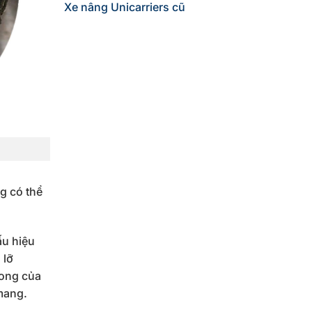
Xe nâng Unicarriers cũ
g có thể
ấu hiệu
 lỡ
rong của
mang.