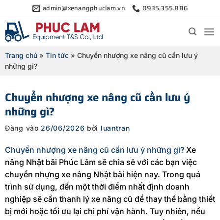
Bỏ
admin@xenangphuclam.vn
0935.355.886
qua
nội
dung
Trang chủ
»
Tin tức
»
Chuyển nhượng xe nâng cũ cần lưu ý
những gì?
Chuyển nhượng xe nâng cũ cần lưu ý
những gì?
Đăng vào
26/06/2026
bởi
luantran
Chuyển nhượng xe nâng cũ cần lưu ý những gì?
Xe
nâng Nhật bãi Phúc Lâm sẽ chia sẻ với các bạn việc
chuyển nhựng xe nâng Nhật bãi hiện nay. Trong quá
trình sử dụng, đến một thời điểm nhất định doanh
nghiệp sẽ cần thanh lý xe nâng cũ để thay thế bằng thiết
bị mới hoặc tối ưu lại chi phí vận hành. Tuy nhiên, nếu