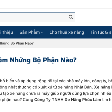
i thiệu
Sản Phẩm
Cho thuê xe nâng
Tin tức & 
Những Bộ Phận Nào?
Gồm Những Bộ Phận Nào?
hổ biến và áp dụng rộng rãi tại các nhà máy lớn, công ty, b
ng nhất thường có xuất xứ từ xe nâng Nhật Bản.
Xe nâng 
u tạo xe nâng
chưa rã máy giúp người dùng lựa chọn nhiều 
ộ phận nào? Cùng
Công Ty TNHH Xe Nâng Phúc Lâm
tìm h