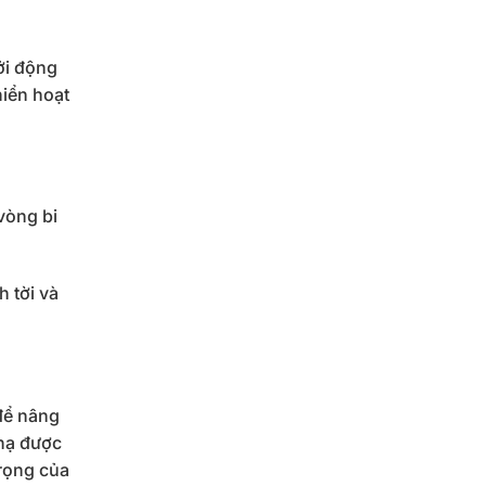
ởi động
hiển hoạt
vòng bi
 tời và
để nâng
 hạ được
trọng của