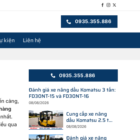
0935.355.886
sự kiện
Liên hệ
0935.355.886
Đánh giá xe nâng dầu Komatsu 3 tấn:
FD30NT-15 và FD30NT-16
ến cảng,
08/08/2026
hàng
Cung cấp xe nâng
nhất.
dầu Komatsu 2.5 tấn
iểu qua
tại Hà Nội và khu
08/08/2026
vực lân cận
Đánh giá xe nâng