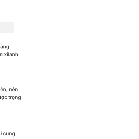
nâng
n xilanh
lên, nên
ược trọng
hỉ cung