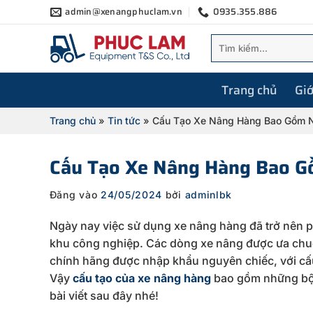
Bỏ
admin@xenangphuclam.vn
0935.355.886
qua
Tìm
nội
kiếm:
dung
Trang chủ
Giớ
Trang chủ
»
Tin tức
»
Cấu Tạo Xe Nâng Hàng Bao Gồm 
Cấu Tạo Xe Nâng Hàng Bao 
Đăng vào
24/05/2024
bởi
adminlbk
Ngày nay việc sử dụng
xe nâng hàng đã trở nên p
khu công nghiệp. Các dòng xe nâng được ưa chuộ
chính hãng được nhập khẩu nguyên chiếc, với cấ
Vậy
cấu tạo của xe nâng hàng
bao gồm những b
bài viết sau đây nhé!