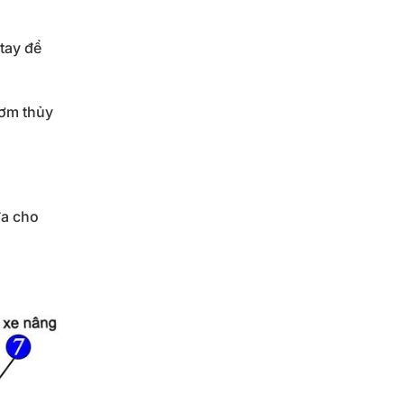
tay để
bơm thủy
đa cho