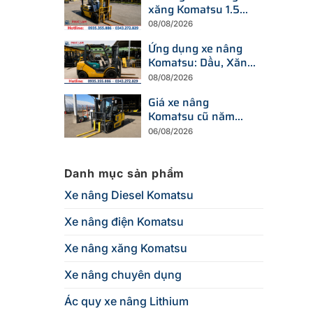
xăng Komatsu 1.5
tấn: FG15-20 và
08/08/2026
FG15L-15
Ứng dụng xe nâng
Komatsu: Dầu, Xăng,
Điện, Chuyên dụng
08/08/2026
Giá xe nâng
Komatsu cũ năm
2026 chịu ảnh
06/08/2026
hưởng bởi những
yếu tố nào?
Danh mục sản phẩm
Xe nâng Diesel Komatsu
Xe nâng điện Komatsu
Xe nâng xăng Komatsu
Xe nâng chuyên dụng
Ác quy xe nâng Lithium