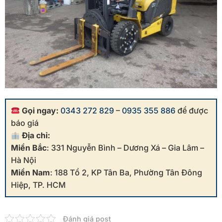
Gọi ngay:
0343 272 829
–
0935 355 886
để được
báo giá
Địa chỉ:
Miền Bắc
: 331 Nguyễn Bình – Dương Xá – Gia Lâm –
Hà Nội
Miền Nam
: 188 Tổ 2, KP Tân Ba, Phường Tân Đông
Hiệp, TP. HCM
Đánh giá post