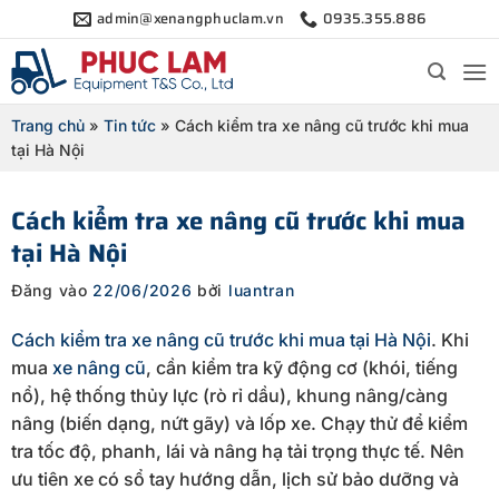
Bỏ
admin@xenangphuclam.vn
0935.355.886
qua
nội
dung
Trang chủ
»
Tin tức
»
Cách kiểm tra xe nâng cũ trước khi mua
tại Hà Nội
Cách kiểm tra xe nâng cũ trước khi mua
tại Hà Nội
Đăng vào
22/06/2026
bởi
luantran
Cách kiểm tra xe nâng cũ trước khi mua tại Hà Nội
. Khi
mua
xe nâng cũ
, cần kiểm tra kỹ động cơ (khói, tiếng
nổ), hệ thống thủy lực (rò rỉ dầu), khung nâng/càng
nâng (biến dạng, nứt gãy) và lốp xe. Chạy thử để kiểm
tra tốc độ, phanh, lái và nâng hạ tải trọng thực tế. Nên
ưu tiên xe có sổ tay hướng dẫn, lịch sử bảo dưỡng và