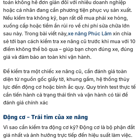
toán không hề đơn giản đối với nhiều doanh nghiệp
hoặc cá nhân đang cần phương tiện phục vụ sản xuất.
Nếu kiểm tra không kỹ, bạn rất dễ mua phải xe hỏng,
xuống cấp hoặc tiềm ẩn rủi ro về chi phí sửa chữa lớn
sau này. Trong bài viết này,
xe nâng Phúc Lâm
xin chia
sẻ tới bạn cách kiểm tra xe nâng cũ trước khi mua với 10
điểm không thể bỏ qua – giúp bạn chọn đúng xe, đúng
giá và đảm bảo an toàn khi vận hành.
Để kiểm tra một chiếc xe nâng cũ, cần đánh giá toàn
diện từ nguồn gốc giấy tờ, khung gầm, hệ thống thủy
lực đến động cơ hoặc bình ắc quy. Quy trình test thực tế
cần tiến hành cả trạng thái tĩnh và vận hành có tải để
đánh giá chính xác
Động cơ – Trái tim của xe nâng
Vì sao cần kiểm tra động cơ kỹ? Động cơ là bộ phận đắt
giá nhất và ảnh hưởng trực tiếp đến hiệu suất làm việc.