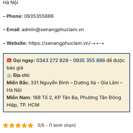
Hà Nội
– Phone:
0935355886
– Email:
admin@xenangphuclam.vn
– Website:
https://xenangphuclam.vn/-++-+
Gọi ngay:
0343 272 829
–
0935 355 886
để được
báo giá
Địa chỉ:
Miền Bắc
: 331 Nguyễn Bình – Dương Xá – Gia Lâm –
Hà Nội
Miền Nam
: 188 Tổ 2, KP Tân Ba, Phường Tân Đông
Hiệp, TP. HCM
5/5 - (1 bình chọn)