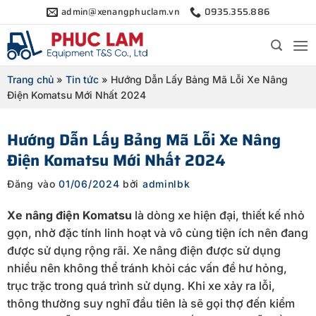
Bỏ
admin@xenangphuclam.vn
0935.355.886
qua
nội
dung
Trang chủ
»
Tin tức
»
Hướng Dẫn Lấy Bảng Mã Lỗi Xe Nâng
Điện Komatsu Mới Nhất 2024
Hướng Dẫn Lấy Bảng Mã Lỗi Xe Nâng
Điện Komatsu Mới Nhất 2024
Đăng vào
01/06/2024
bởi
adminlbk
Xe nâng điện Komatsu
là dòng xe hiện đại, thiết kế nhỏ
gọn, nhờ đặc tính linh hoạt và vô cùng tiện ích nên đang
được sử dụng rộng rãi. Xe nâng điện được sử dụng
nhiều nên không thể tránh khỏi các vấn đề hư hỏng,
trục trặc trong quá trình sử dụng. Khi xe xảy ra lỗi,
thông thường suy nghĩ đầu tiên là sẽ gọi thợ đến kiểm