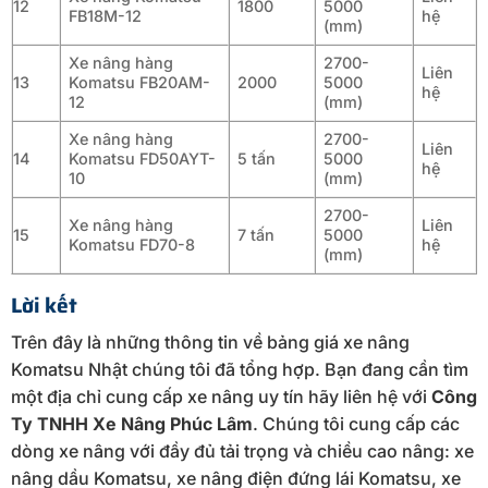
12
1800
5000
FB18M-12
hệ
(mm)
Xe nâng hàng
2700-
Liên
13
Komatsu FB20AM-
2000
5000
hệ
12
(mm)
Xe nâng hàng
2700-
Liên
14
Komatsu FD50AYT-
5 tấn
5000
hệ
10
(mm)
2700-
Xe nâng hàng
Liên
15
7 tấn
5000
Komatsu FD70-8
hệ
(mm)
Lời kết
Trên đây là những thông tin về bảng giá xe nâng
Komatsu Nhật chúng tôi đã tổng hợp. Bạn đang cần tìm
một địa chỉ cung cấp xe nâng uy tín hãy liên hệ với
Công
Ty TNHH Xe Nâng Phúc Lâm
. Chúng tôi cung cấp các
dòng xe nâng với đầy đủ tải trọng và chiều cao nâng: xe
nâng dầu Komatsu, xe nâng điện đứng lái Komatsu, xe