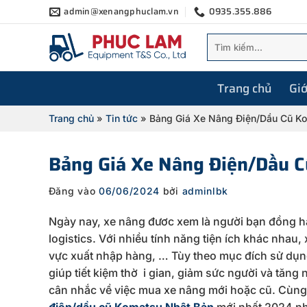
Bỏ
admin@xenangphuclam.vn
0935.355.886
qua
Tìm
nội
kiếm:
dung
Trang chủ
Giớ
Trang chủ
»
Tin tức
»
Bảng Giá Xe Nâng Điện/Dầu Cũ K
Bảng Giá Xe Nâng Điện/Dầu 
Đăng vào
06/06/2024
bởi
adminlbk
Ngày nay, xe nâng đươc xem là người bạn đồng hà
logistics. Với nhiều tính năng tiện ích khác nhau
vực xuất nhập hàng, … Tùy theo mục đích sử dụn
giúp tiết kiệm thờ i gian, giảm sức người và tăng 
cân nhắc về việc mua xe nâng mới hoặc cũ. Cùn
điện/dầu cũ Komatsu Nhật Bản
mới nhất 2024 n