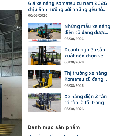
Giá xe nâng Komatsu cũ năm 2026
chịu ảnh hưởng bởi những yếu tố
nào?
06/08/2026
Những mẫu xe nâng
điện cũ đang được
tìm kiếm nhiều nhất
06/08/2026
trên thị trường hiện
Doanh nghiệp sản
nay
xuất nên chọn xe
nâng điện hay xe
06/08/2026
nâng dầu để tối ưu
Thị trường xe nâng
chi phí?
Komatsu cũ đang
thay đổi ra sao trước
06/08/2026
xu hướng đầu tư
Xe nâng điện 2 tấn
thiết bị mới?
có còn là tải trọng
được doanh nghiệp
06/08/2026
ưu tiên trong năm
2026?
Danh mục sản phẩm