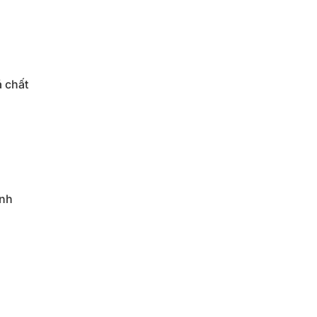
á chất
ảnh