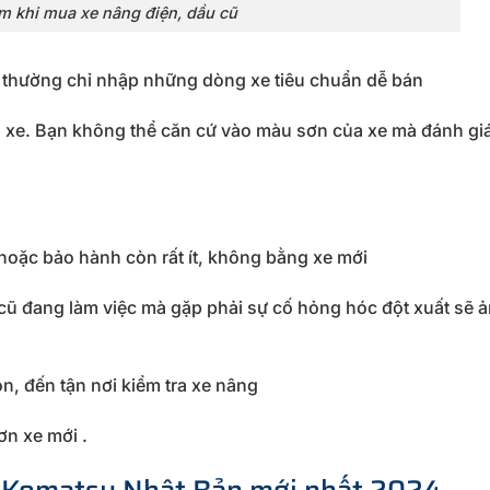
m khi mua xe nâng điện, dầu cũ
ấp thường chỉ nhập những dòng xe tiêu chuẩn dễ bán
ủa xe. Bạn không thể căn cứ vào màu sơn của xe mà đánh gi
hoặc bảo hành còn rất ít, không bằng xe mới
 cũ đang làm việc mà gặp phải sự cố hỏng hóc đột xuất sẽ 
họn, đến tận nơi kiểm tra xe nâng
ơn xe mới .
cũ Komatsu Nhật Bản mới nhất 2024