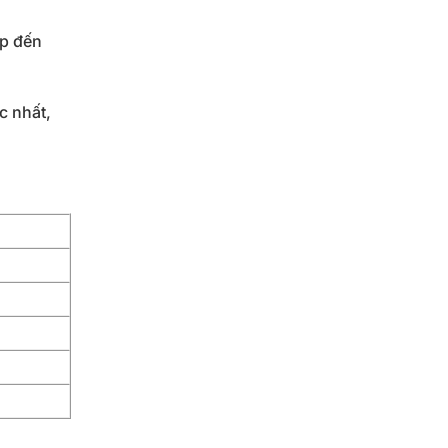
p đến
c nhất,