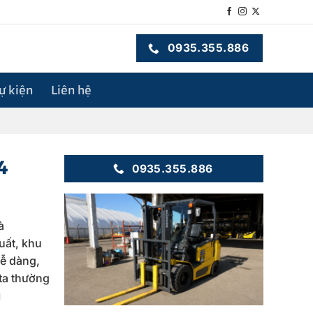
0935.355.886
sự kiện
Liên hệ
4
0935.355.886
à
uất, khu
dễ dàng,
 ta thường
g