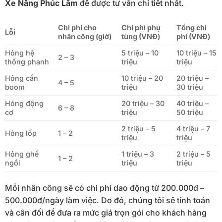
Xe Nâng Phúc Lâm
để được tư vấn chi tiết nhất.
Chi phí cho
Chi phí phụ
Tổng chi
Lỗi
nhân công (giờ)
tùng (VNĐ)
phí (VNĐ)
Hỏng hệ
5 triệu – 10
10 triệu – 15
2 – 3
thống phanh
triệu
triệu
Hỏng cần
10 triệu – 20
20 triệu –
4 – 5
boom
triệu
30 triệu
Hỏng động
20 triệu – 30
40 triệu –
6 – 8
cơ
triệu
50 triệu
2 triệu – 5
4 triệu – 7
Hỏng lốp
1 – 2
triệu
triệu
Hỏng ghế
1 triệu – 3
2 triệu – 5
1 – 2
ngồi
triệu
triệu
Mỗi nhân công sẽ có chi phí dao động từ 200.000đ –
500.000đ/ngày làm việc. Do đó, chúng tôi sẽ tính toán
và cân đối để đưa ra mức giá trọn gói cho khách hàng