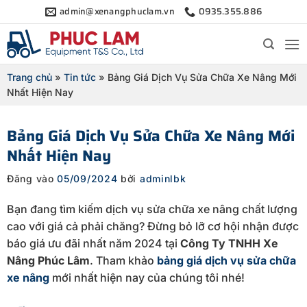
Bỏ
admin@xenangphuclam.vn
0935.355.886
qua
nội
dung
Trang chủ
»
Tin tức
»
Bảng Giá Dịch Vụ Sửa Chữa Xe Nâng Mới
Nhất Hiện Nay
Bảng Giá Dịch Vụ Sửa Chữa Xe Nâng Mới
Nhất Hiện Nay
Đăng vào
05/09/2024
bởi
adminlbk
Bạn đang tìm kiếm dịch vụ sửa chữa xe nâng chất lượng
cao với giá cả phải chăng? Đừng bỏ lỡ cơ hội nhận được
báo giá ưu đãi nhất năm 2024 tại
Công Ty TNHH Xe
Nâng Phúc Lâm
. Tham khảo
bảng giá dịch vụ sửa chữa
xe nâng
mới nhất hiện nay của chúng tôi nhé!