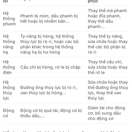
lỗi
phục
Thay thế má phanh
Hệ
Phanh bị mòn, dầu phanh bị
hoặc đĩa phanh,
thống
hết hoặc bị nhiễm bẩn…
thay thế dầu
phanh
phanh…
Hệ
Ty nâng bị hỏng, hệ thống
Thay thế ty nâng,
thống
thủy lực bị rò rỉ, hoặc các bộ
sửa chữa hoặc thay
nâng
phận khác trong hệ thống
thế các bộ phận bị
hạ
nâng hạ bị hư hỏng
rò rỉ
Hệ
Thay thế cầu chì,
thống
Cầu chì bị hỏng, rơ le bị chập
sửa chữa hoặc thay
điện
thế rơ le
Hệ
Sửa chữa hoặc thay
thống
Đường ống thủy lực bị rò rỉ,
thế đường ống thủy
thủy
van thủy lực bị hỏng…
lực, thay thế van
lực
thủy lực
Giảm tải cho động
Động
Động cơ bị quá tải, động cơ bị
cơ, bổ sung dầu
cơ
thiếu dầu,…
cho động cơ