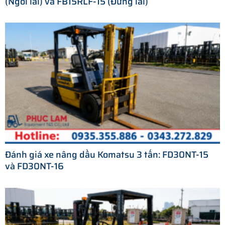
(Ngồi lái) và FB15RLF-15 (Đứng lái)
Đánh giá xe nâng dầu Komatsu 3 tấn: FD30NT-15
và FD30NT-16