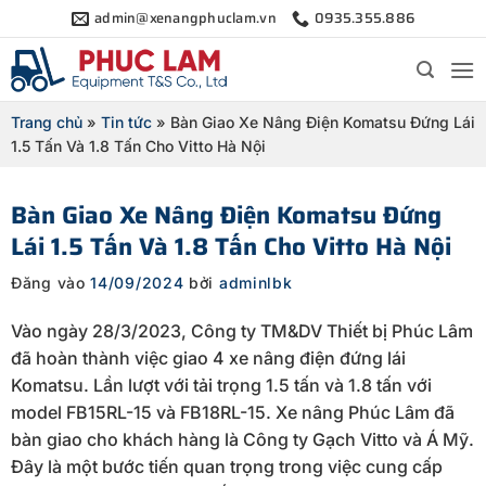
Bỏ
admin@xenangphuclam.vn
0935.355.886
qua
nội
dung
Trang chủ
»
Tin tức
»
Bàn Giao Xe Nâng Điện Komatsu Đứng Lái
1.5 Tấn Và 1.8 Tấn Cho Vitto Hà Nội
Bàn Giao Xe Nâng Điện Komatsu Đứng
Lái 1.5 Tấn Và 1.8 Tấn Cho Vitto Hà Nội
Đăng vào
14/09/2024
bởi
adminlbk
Vào ngày 28/3/2023, Công ty TM&DV Thiết bị Phúc Lâm
đã hoàn thành việc giao 4 xe nâng điện đứng lái
Komatsu. Lần lượt với tải trọng 1.5 tấn và 1.8 tấn với
model FB15RL-15 và FB18RL-15. Xe nâng Phúc Lâm đã
bàn giao cho khách hàng là Công ty Gạch Vitto và Á Mỹ.
Đây là một bước tiến quan trọng trong việc cung cấp