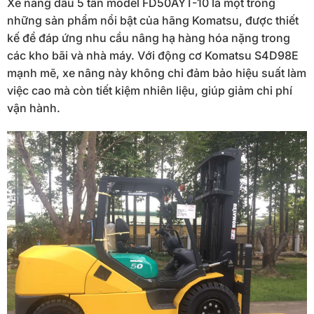
Xe nâng dầu 5 tấn model FD50AYT-10 là một trong
những sản phẩm nổi bật của hãng Komatsu, được thiết
kế để đáp ứng nhu cầu nâng hạ hàng hóa nặng trong
các kho bãi và nhà máy. Với động cơ Komatsu S4D98E
mạnh mẽ, xe nâng này không chỉ đảm bảo hiệu suất làm
việc cao mà còn tiết kiệm nhiên liệu, giúp giảm chi phí
vận hành.