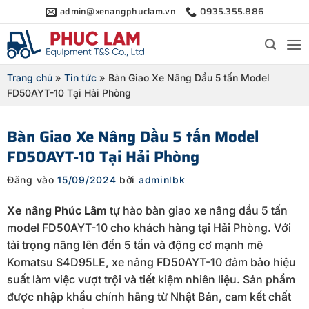
Bỏ
admin@xenangphuclam.vn
0935.355.886
qua
nội
dung
Trang chủ
»
Tin tức
»
Bàn Giao Xe Nâng Dầu 5 tấn Model
FD50AYT-10 Tại Hải Phòng
Bàn Giao Xe Nâng Dầu 5 tấn Model
FD50AYT-10 Tại Hải Phòng
Đăng vào
15/09/2024
bởi
adminlbk
Xe nâng Phúc Lâm
tự hào bàn giao xe nâng dầu 5 tấn
model FD50AYT-10 cho khách hàng tại Hải Phòng. Với
tải trọng nâng lên đến 5 tấn và động cơ mạnh mẽ
Komatsu S4D95LE, xe nâng FD50AYT-10 đảm bảo hiệu
suất làm việc vượt trội và tiết kiệm nhiên liệu. Sản phẩm
được nhập khẩu chính hãng từ Nhật Bản, cam kết chất