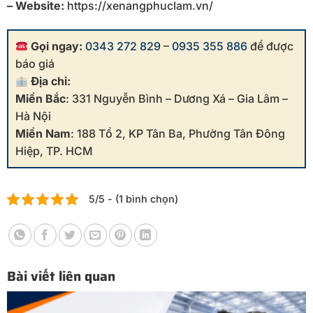
– Website:
https://xenangphuclam.vn/
Gọi ngay:
0343 272 829
–
0935 355 886
để được
báo giá
Địa chỉ:
Miền Bắc
: 331 Nguyễn Bình – Dương Xá – Gia Lâm –
Hà Nội
Miền Nam
: 188 Tổ 2, KP Tân Ba, Phường Tân Đông
Hiệp, TP. HCM
5/5 - (1 bình chọn)
Bài viết liên quan