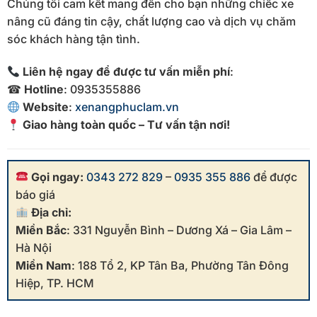
Chúng tôi cam kết mang đến cho bạn những chiếc xe
nâng cũ đáng tin cậy, chất lượng cao và dịch vụ chăm
sóc khách hàng tận tình.
Liên hệ ngay để được tư vấn miễn phí
:
☎
Hotline
: 0935355886
Website
:
xenangphuclam.vn
Giao hàng toàn quốc – Tư vấn tận nơi!
Gọi ngay:
0343 272 829
–
0935 355 886
để được
báo giá
Địa chỉ:
Miền Bắc
: 331 Nguyễn Bình – Dương Xá – Gia Lâm –
Hà Nội
Miền Nam
: 188 Tổ 2, KP Tân Ba, Phường Tân Đông
Hiệp, TP. HCM