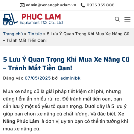
Bỏ
admin@xenangphuclam.vn
0935.355.886
qua
nội
dung
Trang chủ
»
Tin tức
»
5 Lưu Ý Quan Trọng Khi Mua Xe Nâng Cũ
– Tránh Mất Tiền Oan!
5 Lưu Ý Quan Trọng Khi Mua Xe Nâng Cũ
– Tránh Mất Tiền Oan!
Đăng vào
07/05/2025
bởi
adminlbk
Mua xe nâng cũ là giải pháp tiết kiệm chi phí, nhưng
cũng tiềm ẩn nhiều rủi ro. Để tránh mất tiền oan, bạn
cần lưu ý một số yếu tố quan trọng. Dưới đây là 5 lưu ý
giúp bạn chọn xe nâng cũ chất lượng. Và đặc biệt,
Xe
Nâng Phúc Lâm
là đơn vị uy tín bạn có thể tin tưởng khi
mua xe nâng cũ.