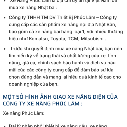
Xe Nâng Phúc Lâm là địa chỉ uy tín tại Việt Nam để
mua xe nâng Nhật bãi:
Công ty TNHH TM DV Thiết Bị Phúc Lâm – Công ty
cung cấp các sản phẩm xe nâng nội địa Nhật Bản,
bao gồm cả xe nâng bãi hàng loại 1, với nhiều thương
hiệu như Komatsu, Toyota, TCM, Mitsubishi…
Trước khi quyết định mua xe nâng Nhật bãi, bạn nên
tìm hiểu kỹ về trạng thái và chất lượng của xe, tính
năng, giá cả, chính sách bảo hành và dịch vụ hậu
mãi của các công ty cung cấp để đảm bảo sự lựa
chọn đúng đắn và mang lại hiệu quả kinh tế cao cho
doanh nghiệp của bạn.
MỘT SỐ HÌNH ẢNH GIAO XE NÂNG ĐIỆN CỦA
CÔNG TY XE NÂNG PHÚC LÂM :
Xe nâng Phúc Lâm:
Đại lý phân phối thiết bị xe nâng dầu, xe nâng