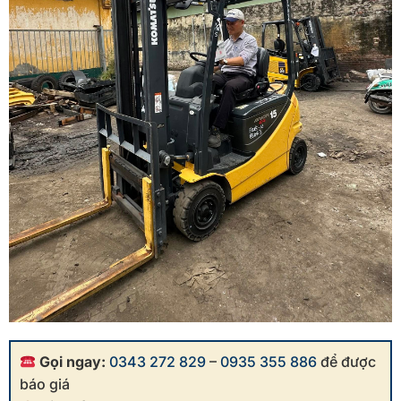
Gọi ngay:
0343 272 829
–
0935 355 886
để được
báo giá