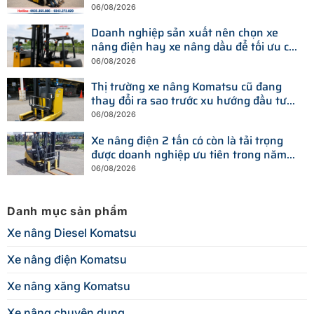
hiện nay
06/08/2026
Doanh nghiệp sản xuất nên chọn xe
nâng điện hay xe nâng dầu để tối ưu chi
phí?
06/08/2026
Thị trường xe nâng Komatsu cũ đang
thay đổi ra sao trước xu hướng đầu tư
thiết bị mới?
06/08/2026
Xe nâng điện 2 tấn có còn là tải trọng
được doanh nghiệp ưu tiên trong năm
2026?
06/08/2026
Danh mục sản phẩm
Xe nâng Diesel Komatsu
Xe nâng điện Komatsu
Xe nâng xăng Komatsu
Xe nâng chuyên dụng