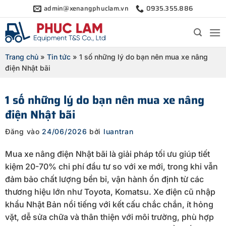
Bỏ
admin@xenangphuclam.vn
0935.355.886
qua
nội
dung
Trang chủ
»
Tin tức
»
1 số những lý do bạn nên mua xe nâng
điện Nhật bãi
1 số những lý do bạn nên mua xe nâng
điện Nhật bãi
Đăng vào
24/06/2026
bởi
luantran
Mua xe nâng điện Nhật bãi là giải pháp tối ưu giúp tiết
kiệm 20-70% chi phí đầu tư so với xe mới, trong khi vẫn
đảm bảo chất lượng bền bỉ, vận hành ổn định từ các
thương hiệu lớn như Toyota, Komatsu. Xe điện cũ nhập
khẩu Nhật Bản nổi tiếng với kết cấu chắc chắn, ít hỏng
vặt, dễ sửa chữa và thân thiện với môi trường, phù hợp