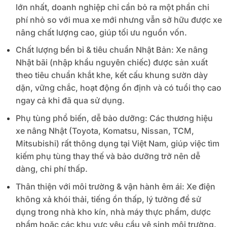
lớn nhất, doanh nghiệp chỉ cần bỏ ra một phần chi
phí nhỏ so với mua xe mới nhưng vẫn sở hữu được xe
nâng chất lượng cao, giúp tối ưu nguồn vốn.
Chất lượng bền bỉ & tiêu chuẩn Nhật Bản: Xe nâng
Nhật bãi (nhập khẩu nguyên chiếc) được sản xuất
theo tiêu chuẩn khắt khe, kết cấu khung sườn dày
dặn, vững chắc, hoạt động ổn định và có tuổi thọ cao
ngay cả khi đã qua sử dụng.
Phụ tùng phổ biến, dễ bảo dưỡng: Các thương hiệu
xe nâng Nhật (Toyota, Komatsu, Nissan, TCM,
Mitsubishi) rất thông dụng tại Việt Nam, giúp việc tìm
kiếm phụ tùng thay thế và bảo dưỡng trở nên dễ
dàng, chi phí thấp.
Thân thiện với môi trường & vận hành êm ái: Xe điện
không xả khói thải, tiếng ồn thấp, lý tưởng để sử
dụng trong nhà kho kín, nhà máy thực phẩm, dược
phẩm hoặc các khu vực yêu cầu vệ sinh môi trường.