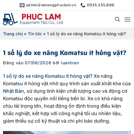
Bỏ
admin@xenangphuclam.vn
0935.355.886
qua
nội
dung
Trang chủ
»
Tin tức
»
1 số lý do xe nâng Komatsu ít hỏng vặt?
1 số lý do xe nâng Komatsu ít hỏng vặt?
Đăng vào
07/06/2026
bởi
luantran
1 số lý do xe nâng Komatsu ít hỏng vặt?
Xe nâng
Komatsu ít hỏng vặt nhờ quy trình sản xuất khắt khe của
Nhật Bản
, sử dụng linh kiện chất lượng cao và động cơ
Komatsu độc quyền nổi tiếng bền bỉ. Xe có khả năng
chịu tải trọng lớn, hoạt động ổn định trong điều kiện
khắc nghiệt, kết hợp với công nghệ tối ưu nhiên liệu,
giảm thiểu sự cố kỹ thuật và chi phí bảo dưỡng.