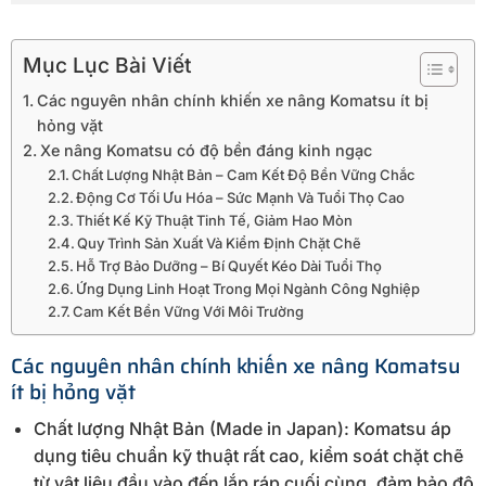
Mục Lục Bài Viết
Các nguyên nhân chính khiến xe nâng Komatsu ít bị
hỏng vặt
Xe nâng Komatsu có độ bền đáng kinh ngạc
Chất Lượng Nhật Bản – Cam Kết Độ Bền Vững Chắc
Động Cơ Tối Ưu Hóa – Sức Mạnh Và Tuổi Thọ Cao
Thiết Kế Kỹ Thuật Tinh Tế, Giảm Hao Mòn
Quy Trình Sản Xuất Và Kiểm Định Chặt Chẽ
Hỗ Trợ Bảo Dưỡng – Bí Quyết Kéo Dài Tuổi Thọ
Ứng Dụng Linh Hoạt Trong Mọi Ngành Công Nghiệp
Cam Kết Bền Vững Với Môi Trường
Các nguyên nhân chính khiến
xe nâng Komatsu
ít bị hỏng vặt
Chất lượng Nhật Bản (Made in Japan): Komatsu áp
dụng tiêu chuẩn kỹ thuật rất cao, kiểm soát chặt chẽ
từ vật liệu đầu vào đến lắp ráp cuối cùng, đảm bảo độ