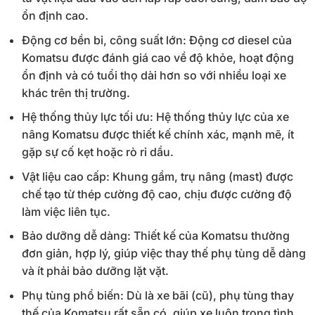
ổn định cao.
Động cơ bền bỉ, công suất lớn: Động cơ diesel của
Komatsu được đánh giá cao về độ khỏe, hoạt động
ổn định và có tuổi thọ dài hơn so với nhiều loại xe
khác trên thị trường.
Hệ thống thủy lực tối ưu: Hệ thống thủy lực của xe
nâng Komatsu được thiết kế chính xác, mạnh mẽ, ít
gặp sự cố kẹt hoặc rò rỉ dầu.
Vật liệu cao cấp: Khung gầm, trụ nâng (mast) được
chế tạo từ thép cường độ cao, chịu được cường độ
làm việc liên tục.
Bảo dưỡng dễ dàng: Thiết kế của Komatsu thường
đơn giản, hợp lý, giúp việc thay thế phụ tùng dễ dàng
và ít phải bảo dưỡng lặt vặt.
Phụ tùng phổ biến: Dù là xe bãi (cũ), phụ tùng thay
thế của Komatsu rất sẵn có, giúp xe luôn trong tình