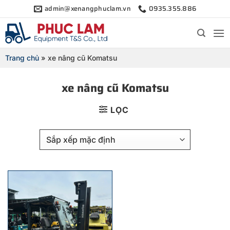
Bỏ
admin@xenangphuclam.vn
0935.355.886
qua
nội
dung
Trang chủ
»
xe nâng cũ Komatsu
xe nâng cũ Komatsu
LỌC