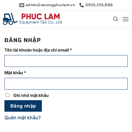
Bỏ
admin@xenangphuclam.vn
0935.355.886
qua
nội
dung
ĐĂNG NHẬP
Bắt
Tên tài khoản hoặc địa chỉ email
*
buộc
Bắt
Mật khẩu
*
buộc
Ghi nhớ mật khẩu
Đăng nhập
Quên mật khẩu?