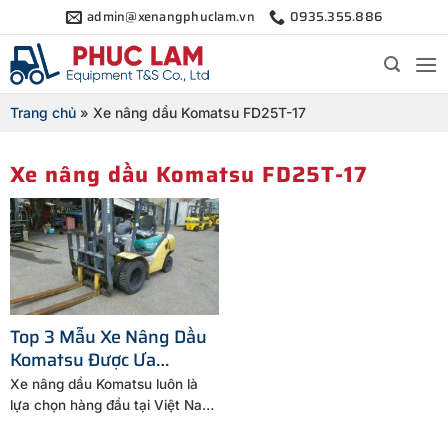
Bỏ
admin@xenangphuclam.vn
0935.355.886
qua
nội
dung
Trang chủ
»
Xe nâng dầu Komatsu FD25T-17
Xe nâng dầu Komatsu FD25T-17
Top 3 Mẫu Xe Nâng Dầu
Komatsu Được Ưa
Chuộng: FD30C-16,
Xe nâng dầu Komatsu luôn là
FD25T-17, FD25C-15
lựa chọn hàng đầu tại Việt Nam
nhờ độ...