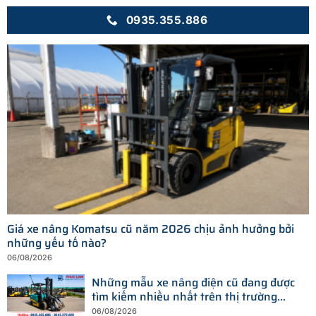
0935.355.886
Giá xe nâng Komatsu cũ năm 2026 chịu ảnh hưởng bởi
những yếu tố nào?
06/08/2026
Những mẫu xe nâng điện cũ đang được
tìm kiếm nhiều nhất trên thị trường
hiện nay
06/08/2026