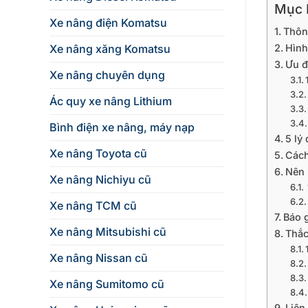
Mục L
Xe nâng điện Komatsu
Thôn
Xe nâng xăng Komatsu
Hình
Ưu đ
Xe nâng chuyên dụng
Ác quy xe nâng Lithium
Bình điện xe nâng, máy nạp
5 lý
Xe nâng Toyota cũ
Cách
Nên 
Xe nâng Nichiyu cũ
Xe nâng TCM cũ
Báo 
Xe nâng Mitsubishi cũ
Thắc
Xe nâng Nissan cũ
Xe nâng Sumitomo cũ
Liên