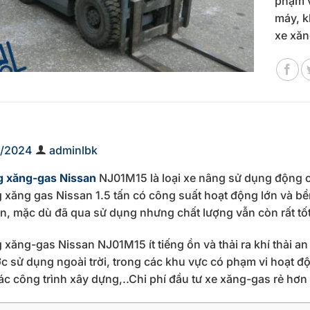
phạm v
máy, k
xe xăn
5/2024
adminlbk
g xăng-gas Nissan
NJ01M15 là loại xe nâng sử dụng động c
 xăng gas Nissan 1.5 tấn có công suất hoạt động lớn và bề
n, mặc dù đã qua sử dụng nhưng chất lượng vẫn còn rất tốt
 xăng-gas Nissan NJ01M15 ít tiếng ồn và thải ra khí thải a
c sử dụng ngoài trời, trong các khu vực có phạm vi hoạt độ
ác công trình xây dựng,..Chi phí đầu tư xe xăng-gas rẻ hơn