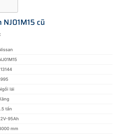
n NJ01M15 cũ
:
Nissan
NJ01M15
113144
1995
Ngồi lái
Xăng
1.5 tấn
12V-95Ah
3000 mm