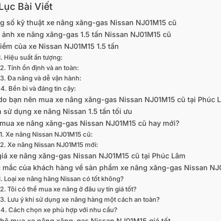
ục Bài Viết
g số kỹ thuật xe nâng xăng-gas Nissan NJ01M15 cũ
 ảnh xe nâng xăng-gas 1.5 tấn Nissan NJ01M15 cũ
iểm của xe Nissan NJ01M15 1.5 tấn
1. Hiệu suất ấn tượng:
2. Tính ổn định và an toàn:
3. Đa năng và dễ vận hành:
4. Bền bỉ và đáng tin cậy:
 do bạn nên mua xe nâng xăng-gas Nissan NJ01M15 cũ tại Phúc 
 sử dụng xe nâng Nissan 1.5 tấn tối ưu
mua xe nâng xăng-gas Nissan NJ01M15 cũ hay mới?
1. Xe nâng Nissan NJ01M15 cũ:
2. Xe nâng Nissan NJ01M15 mới:
giá xe nâng xăng-gas Nissan NJ01M15 cũ tại Phúc Lâm
 mắc của khách hàng về sản phẩm xe nâng xăng-gas Nissan N
1. Loại xe nâng hãng Nissan có tốt không?
2. Tôi có thể mua xe nâng ở đâu uy tín giá tốt?
3. Lưu ý khi sử dụng xe nâng hàng một cách an toàn?
4. Cách chọn xe phù hợp với nhu cầu?
 hệ mua xe nâng xăng-gas Nissan NJ01M15 giá tốt