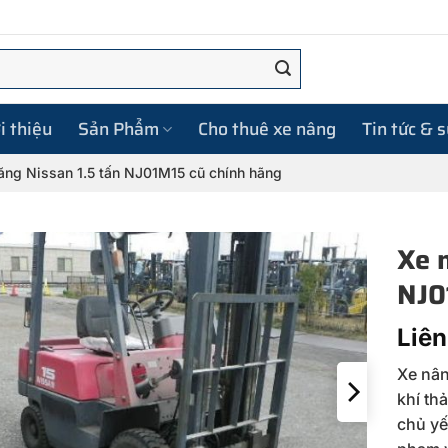
i thiệu
Sản Phẩm
Cho thuê xe nâng
Tin tức & 
ăng Nissan 1.5 tấn NJ01M15 cũ chính hãng
Xe 
NJ0
Liên
Xe nân
khí th
chủ yế