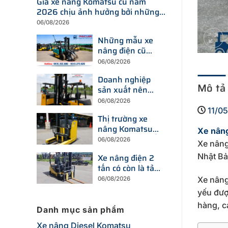
Giá xe nâng Komatsu cũ năm
2026 chịu ảnh hưởng bởi những
yếu tố nào?
06/08/2026
Những mẫu xe
nâng điện cũ
đang được tìm
06/08/2026
kiếm nhiều nhất
Doanh nghiệp
trên thị trường
Mô tả
sản xuất nên
hiện nay
chọn xe nâng
06/08/2026
điện hay xe
11/0
Thị trường xe
nâng dầu để tối
nâng Komatsu
ưu chi phí?
Xe nân
cũ đang thay đổi
06/08/2026
Xe nâng
ra sao trước xu
Nhật Bả
Xe nâng điện 2
hướng đầu tư
tấn có còn là tải
thiết bị mới?
trọng được
Xe nâng
06/08/2026
doanh nghiệp
yếu đượ
ưu tiên trong
hàng, c
năm 2026?
Danh mục sản phẩm
Xe nâng Diesel Komatsu