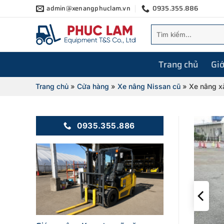
Bỏ
admin@xenangphuclam.vn
0935.355.886
qua
Tìm
nội
kiếm:
dung
Trang chủ
Giớ
Trang chủ
»
Cửa hàng
»
Xe nâng Nissan cũ
»
Xe nâng x
0935.355.886