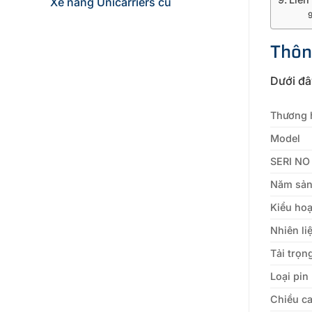
Xe nâng Unicarriers cũ
Thôn
Dưới đâ
Thương h
Model
SERI NO
Năm sản
Kiểu ho
Nhiên li
Tải trọn
Loại pin
Chiều c