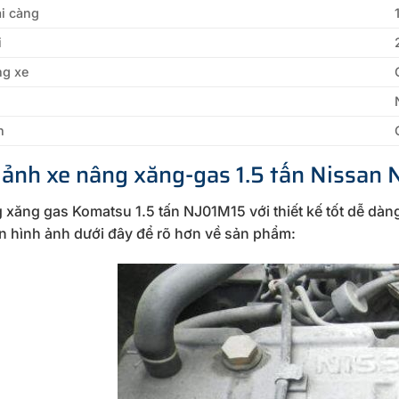
i càng
i
ng xe
h
 ảnh xe nâng xăng-gas 1.5 tấn Nissan
 xăng gas Komatsu 1.5 tấn NJ01M15 với thiết kế tốt dễ dà
in hình ảnh dưới đây để rõ hơn về sản phẩm: