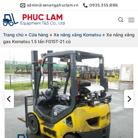
Bỏ
admin@xenangphuclam.vn
0935.355.886
qua
nội
dung
Trang chủ
»
Cửa hàng
»
Xe nâng xăng Komatsu
»
Xe nâng xăng
gas Komatsu 1.5 tấn FG15T-21 cũ