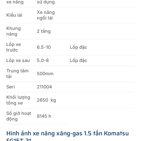
xe nâng
sử dụng
Xe nâng
Kiểu lái
ngồi lái
Khung
2 tầng
nâng
Lốp xe
6.5-10
Lốp đặc
trước
Lốp xe sau
5.0-8
Lốp đặc
Trung tâm
500mm
tải
Seri
211004
Khối lượng
2650 kg
tổng xe
Số giờ hoạt
8145 h
động
Hình ảnh xe nâng xăng-gas 1.5 tấn Komatsu
FG15T-21