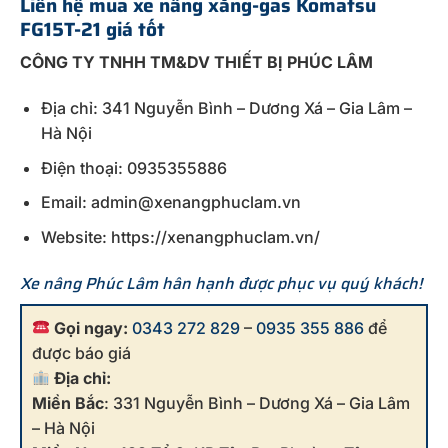
Liên hệ mua
xe nâng xăng-gas Komatsu
FG15T-21
giá tốt
CÔNG TY TNHH TM&DV THIẾT BỊ PHÚC LÂM
Địa chỉ: 341 Nguyễn Bình – Dương Xá – Gia Lâm –
Hà Nội
Điện thoại: 0935355886
Email: admin@xenangphuclam.vn
Website: https://xenangphuclam.vn/
Xe nâng Phúc Lâm hân hạnh được phục vụ quý khách!
Gọi ngay:
0343 272 829
–
0935 355 886
để
được báo giá
Địa chỉ:
Miền Bắc
: 331 Nguyễn Bình – Dương Xá – Gia Lâm
– Hà Nội