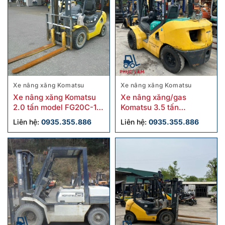
Xe nâng xăng Komatsu
Xe nâng xăng Komatsu
Xe nâng xăng Komatsu
Xe nâng xăng/gas
2.0 tấn model FG20C-17
Komatsu 3.5 tấn
cũ sx 2019
FG35NT-10 cũ
Liên hệ:
0935.355.886
Liên hệ:
0935.355.886