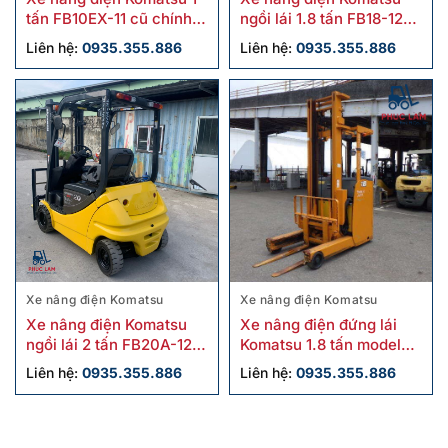
tấn FB10EX-11 cũ chính
ngồi lái 1.8 tấn FB18-12
hãng
cũ
Liên hệ:
0935.355.886
Liên hệ:
0935.355.886
Xe nâng điện Komatsu
Xe nâng điện Komatsu
Xe nâng điện Komatsu
Xe nâng điện đứng lái
ngồi lái 2 tấn FB20A-12
Komatsu 1.8 tấn model
cũ
FB18RL-15 cũ
Liên hệ:
0935.355.886
Liên hệ:
0935.355.886