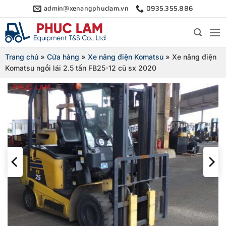
Bỏ
admin@xenangphuclam.vn
0935.355.886
qua
nội
dung
Trang chủ
»
Cửa hàng
»
Xe nâng điện Komatsu
»
Xe nâng điện
Komatsu ngồi lái 2.5 tấn FB25-12 cũ sx 2020