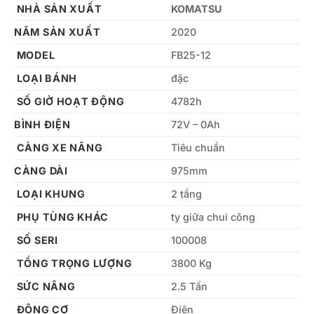
NHÀ SẢN XUẤT
KOMATSU
NĂM SẢN XUẤT
2020
MODEL
FB25-12
LOẠI BÁNH
đặc
SỐ GIỜ HOẠT ĐỘNG
4782h
BÌNH ĐIỆN
72V – 0Ah
CÀNG XE NÂNG
Tiêu chuẩn
CÀNG DÀI
975mm
LOẠI KHUNG
2 tầng
PHỤ TÙNG KHÁC
ty giữa chui công
SỐ SERI
100008
TỔNG TRỌNG LƯỢNG
3800 Kg
SỨC NÂNG
2.5 Tấn
ĐỘNG CƠ
Điện