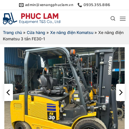
Bỏ
admin@xenangphuclam.vn
0935.355.886
qua
nội
dung
Trang chủ
»
Cửa hàng
»
Xe nâng điện Komatsu
»
Xe nâng điện
Komatsu 3 tấn FE30-1