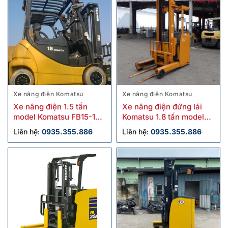
Xe nâng điện Komatsu
Xe nâng điện Komatsu
Xe nâng điện 1.5 tấn
Xe nâng điện đứng lái
model Komatsu FB15-12
Komatsu 1.8 tấn model
cũ
FB18RL-15 cũ
Liên hệ:
0935.355.886
Liên hệ:
0935.355.886