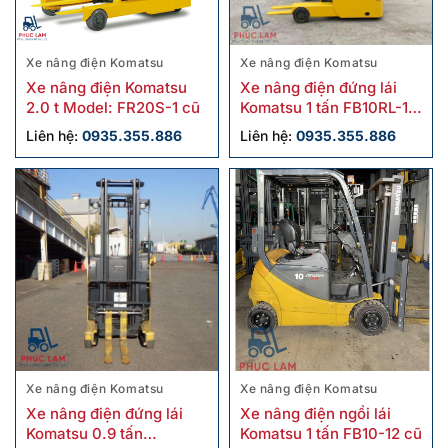
Xe nâng điện Komatsu
Xe nâng điện Komatsu
Xe nâng điện Komatsu
Xe nâng điện đứng lái
2.0 t Model: FR20S-1 cũ
Komatsu 1 tấn FB10RL-15
2020 cũ
Liên hệ:
0935.355.886
Liên hệ:
0935.355.886
Xe nâng điện Komatsu
Xe nâng điện Komatsu
Xe nâng điện đứng lái
Xe nâng điện ngồi lái
Komatsu 0.9 tấn
Komatsu 1 tấn FB10-12 cũ