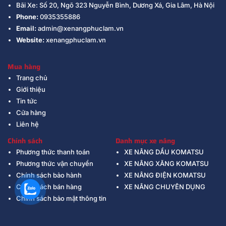
Bãi Xe: Số 20, Ngõ 323 Nguyễn Bình, Dương Xá, Gia Lâm, Hà Nội
Phone:
0935355886
Email:
admin@xenangphuclam.vn
Website:
xenangphuclam.vn
Mua hàng
Trang chủ
Giới thiệu
Tin tức
Cửa hàng
Liên hệ
Chính sách
Danh mục xe nâng
Phương thức thanh toán
XE NÂNG DẦU KOMATSU
Phương thức vận chuyển
XE NÂNG XĂNG KOMATSU
Chính sách bảo hành
XE NÂNG ĐIỆN KOMATSU
Chính sách bán hàng
XE NÂNG CHUYÊN DỤNG
Chính sách bảo mật thông tin