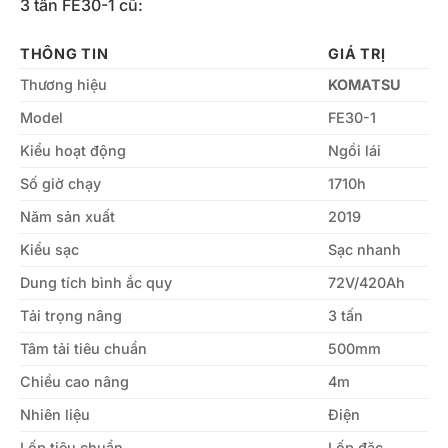
3 tấn FE30-1 cũ:
THÔNG TIN
GIÁ TRỊ
Thương hiệu
KOMATSU
Model
FE30-1
Kiểu hoạt động
Ngồi lái
Số giờ chạy
1710h
Năm sản xuất
2019
Kiểu sạc
Sạc nhanh
Dung tích bình ắc quy
72V/420Ah
Tải trọng nâng
3 tấn
Tâm tải tiêu chuẩn
500mm
Chiều cao nâng
4m
Nhiên liệu
Điện
Lốp tiêu chuẩn
Lốp đặc