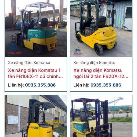
Xe nâng điện Komatsu
Xe nâng điện Komatsu
Xe nâng điện Komatsu 1
Xe nâng điện Komatsu
tấn FB10EX-11 cũ chính
ngồi lái 2 tấn FB20A-12
hãng
cũ
Liên hệ:
0935.355.886
Liên hệ:
0935.355.886