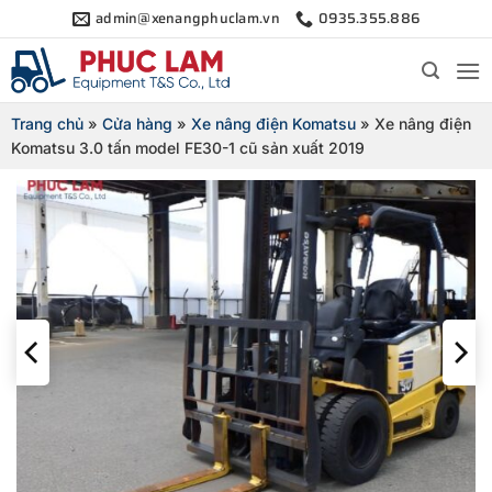
Bỏ
admin@xenangphuclam.vn
0935.355.886
qua
nội
dung
Trang chủ
»
Cửa hàng
»
Xe nâng điện Komatsu
»
Xe nâng điện
Komatsu 3.0 tấn model FE30-1 cũ sản xuất 2019