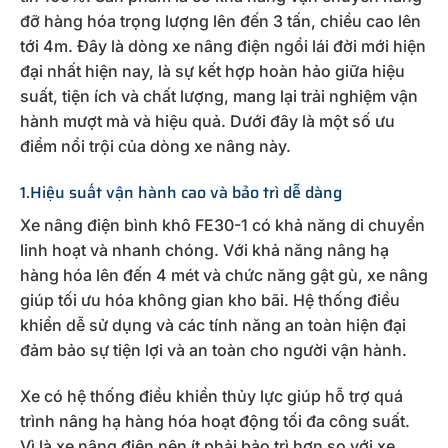
đỡ hàng hóa trọng lượng lên đến 3 tấn, chiều cao lên
tới 4m. Đây là dòng xe nâng điện ngồi lái đời mới hiện
đại nhất hiện nay, là sự kết hợp hoàn hảo giữa hiệu
suất, tiện ích và chất lượng, mang lại trải nghiệm vận
hành mượt mà và hiệu quả. Dưới đây là một số ưu
điểm nổi trội của dòng xe nâng này.
1.Hiệu suất vận hành cao và bảo trì dễ dàng
Xe nâng điện bình khô FE30-1 có khả năng di chuyển
linh hoạt và nhanh chóng. Với khả năng nâng hạ
hàng hóa lên đến 4 mét và chức năng gật gù, xe nâng
giúp tối ưu hóa không gian kho bãi. Hệ thống điều
khiển dễ sử dụng và các tính năng an toàn hiện đại
đảm bảo sự tiện lợi và an toàn cho người vận hành.
Xe có hệ thống điều khiển thủy lực giúp hỗ trợ quá
trình nâng hạ hàng hóa hoạt động tối đa công suất.
Vì là xe nâng điện nên ít phải bảo trì hơn so với xe