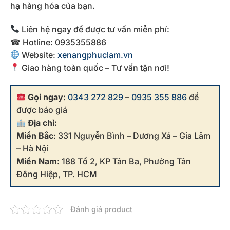
hạ
hàng
hóa
của
bạn.
Liên
hệ
ngay
để
được
tư
vấn
miễn
phí:
☎
Hotline:
0935355886
Website:
xenangphuclam.
vn
Giao
hàng
toàn
quốc –
Tư
vấn
tận
nơi!
Gọi ngay:
0343 272 829
–
0935 355 886
để
được báo giá
Địa chỉ:
Miền Bắc
: 331 Nguyễn Bình – Dương Xá – Gia Lâm
– Hà Nội
Miền Nam
: 188 Tổ 2, KP Tân Ba, Phường Tân
Đông Hiệp, TP. HCM
Đánh giá product