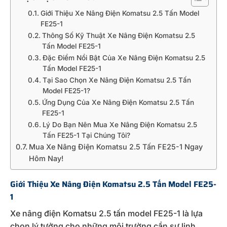
Giới Thiệu Xe Nâng Điện Komatsu 2.5 Tấn Model
FE25-1
Thông Số Kỹ Thuật Xe Nâng Điện Komatsu 2.5
Tấn Model FE25-1
Đặc Điểm Nổi Bật Của Xe Nâng Điện Komatsu 2.5
Tấn Model FE25-1
Tại Sao Chọn Xe Nâng Điện Komatsu 2.5 Tấn
Model FE25-1?
Ứng Dụng Của Xe Nâng Điện Komatsu 2.5 Tấn
FE25-1
Lý Do Bạn Nên Mua Xe Nâng Điện Komatsu 2.5
Tấn FE25-1 Tại Chúng Tôi?
Mua Xe Nâng Điện Komatsu 2.5 Tấn FE25-1 Ngay
Hôm Nay!
Giới
Thiệu
Xe
Nâng
Điện
Komatsu
2.5
Tấn
Model
FE25-
1
Xe
nâng
điện
Komatsu
2.5
tấn
model
FE25-
1
là
lựa
chọn
lý
tưởng
cho
những
môi
trường
cần
sự
linh