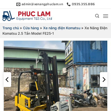
Bỏ
admin@xenangphuclam.vn
0935.355.886
qua
nội
dung
Trang chủ
»
Cửa hàng
»
Xe nâng điện Komatsu
»
Xe Nâng Điện
Komatsu 2.5 Tấn Model FE25-1