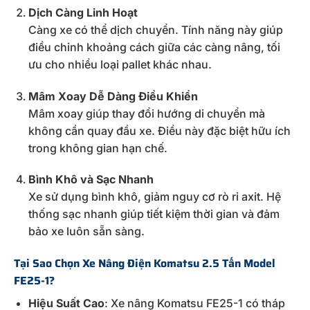
Dịch
Càng
Linh
Hoạt
Càng
xe
có
thể
dịch
chuyển.
Tính
năng
này
giúp
điều
chỉnh
khoảng
cách
giữa
các
càng
nâng,
tối
ưu
cho
nhiều
loại
pallet
khác
nhau.
Mâm
Xoay
Dễ
Dàng
Điều
Khiển
Mâm
xoay
giúp
thay
đổi
hướng
di
chuyển
mà
không
cần
quay
đầu
xe.
Điều
này
đặc
biệt
hữu
ích
trong
không
gian
hạn
chế.
Bình
Khô
và
Sạc
Nhanh
Xe
sử
dụng
bình
khô,
giảm
nguy
cơ
rò
rỉ
axit.
Hệ
thống
sạc
nhanh
giúp
tiết
kiệm
thời
gian
và
đảm
bảo
xe
luôn
sẵn
sàng.
Tại
Sao
Chọn
Xe
Nâng
Điện
Komatsu
2.5
Tấn
Model
FE25-
1?
Hiệu
Suất
Cao
:
Xe
nâng
Komatsu
FE25-
1
có
tháp