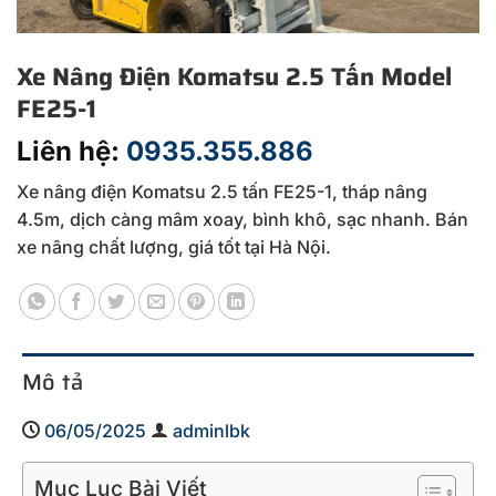
Xe Nâng Điện Komatsu 2.5 Tấn Model
FE25-1
Liên hệ:
0935.355.886
Xe
nâng
điện
Komatsu
2.5
tấn
FE25-
1,
tháp
nâng
4.5m,
dịch
càng
mâm
xoay,
bình
khô,
sạc
nhanh.
Bán
xe
nâng
chất
lượng,
giá
tốt
tại
Hà
Nội.
Mô tả
06/05/2025
adminlbk
Mục Lục Bài Viết