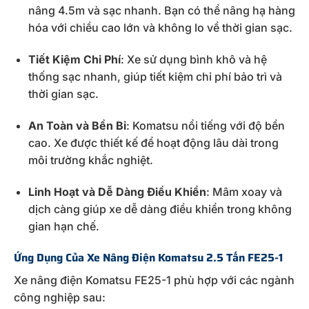
nâng
4.5m
và
sạc
nhanh.
Bạn
có
thể
nâng
hạ
hàng
hóa
với
chiều
cao
lớn
và
không
lo
về
thời
gian
sạc.
Tiết
Kiệm
Chi
Phí
:
Xe
sử
dụng
bình
khô
và
hệ
thống
sạc
nhanh,
giúp
tiết
kiệm
chi
phí
bảo
trì
và
thời
gian
sạc.
An
Toàn
và
Bền
Bỉ
:
Komatsu
nổi
tiếng
với
độ
bền
cao.
Xe
được
thiết
kế
để
hoạt
động
lâu
dài
trong
môi
trường
khắc
nghiệt.
Linh
Hoạt
và
Dễ
Dàng
Điều
Khiển
:
Mâm
xoay
và
dịch
càng
giúp
xe
dễ
dàng
điều
khiển
trong
không
gian
hạn
chế.
Ứng
Dụng
Của
Xe
Nâng
Điện
Komatsu
2.5
Tấn
FE25-
1
Xe
nâng
điện
Komatsu
FE25-
1
phù
hợp
với
các
ngành
công
nghiệp
sau: