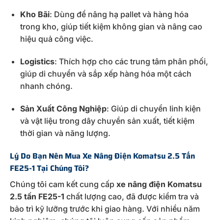
Kho
Bãi
:
Dùng
để
nâng
hạ
pallet
và
hàng
hóa
trong
kho,
giúp
tiết
kiệm
không
gian
và
nâng
cao
hiệu
quả
công
việc.
Logistics
:
Thích
hợp
cho
các
trung
tâm
phân
phối,
giúp
di
chuyển
và
sắp
xếp
hàng
hóa
một
cách
nhanh
chóng.
Sản
Xuất
Công
Nghiệp
:
Giúp
di
chuyển
linh
kiện
và
vật
liệu
trong
dây
chuyền
sản
xuất,
tiết
kiệm
thời
gian
và
năng
lượng.
Lý
Do
Bạn
Nên
Mua
Xe
Nâng
Điện
Komatsu
2.5
Tấn
FE25-
1
Tại
Chúng
Tôi?
Chúng
tôi
cam
kết
cung
cấp
xe
nâng
điện
Komatsu
2.5
tấn
FE25-
1
chất
lượng
cao,
đã
được
kiểm
tra
và
bảo
trì
kỹ
lưỡng
trước
khi
giao
hàng.
Với
nhiều
năm