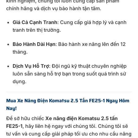
kinh
nghiệm,
chúng
tôi
luôn
cung
cấp
sản
phẩm
chính
hãng
và
dịch
vụ
bảo
hành
tận
tâm.
Giá
Cả
Cạnh
Tranh
:
Cung
cấp
giá
hợp
lý
và
cạnh
tranh
trên
thị
trường.
Bảo
Hành
Dài
Hạn
:
Bảo
hành
xe
nâng
lên
đến
12
tháng.
Dịch
Vụ
Hỗ
Trợ
:
Đội
ngũ
kỹ
thuật
chuyên
nghiệp
luôn
sẵn
sàng
hỗ
trợ
bạn
trong
suốt
quá
trình
sử
dụng.
Mua
Xe
Nâng
Điện
Komatsu
2.5
Tấn
FE25-
1
Ngay
Hôm
Nay!
Để
sở
hữu
chiếc
Xe
nâng
điện
Komatsu
2.5
tấn
FE25-
1
,
hãy
liên
hệ
ngay
với
chúng
tôi.
Chúng
tôi
sẽ
tư
vấn
và
cung
cấp
giải
pháp
tối
ưu
cho
nhu
cầu
nâng