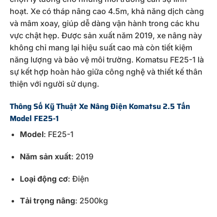
hoạt.
Xe
có
tháp
nâng
cao
4.5m,
khả
năng
dịch
càng
và
mâm
xoay,
giúp
dễ
dàng
vận
hành
trong
các
khu
vực
chật
hẹp.
Được
sản
xuất
năm
2019,
xe
nâng
này
không
chỉ
mang
lại
hiệu
suất
cao
mà
còn
tiết
kiệm
năng
lượng
và
bảo
vệ
môi
trường.
Komatsu
FE25-
1
là
sự
kết
hợp
hoàn
hảo
giữa
công
nghệ
và
thiết
kế
thân
thiện
với
người
sử
dụng.
Thông
Số
Kỹ
Thuật
Xe
Nâng
Điện
Komatsu
2.5
Tấn
Model
FE25-
1
Model
:
FE25-
1
Năm
sản
xuất
:
2019
Loại
động
cơ
:
Điện
Tải
trọng
nâng
:
2500kg