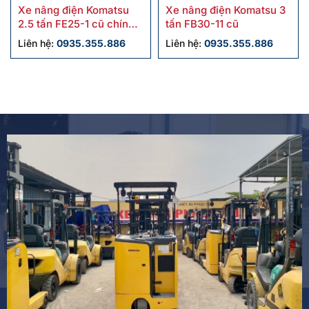
Xe nâng điện Komatsu
Xe nâng điện Komatsu 3
2.5 tấn FE25-1 cũ chính
tấn FB30-11 cũ
hãng giá tốt
Liên hệ:
0935.355.886
Liên hệ:
0935.355.886