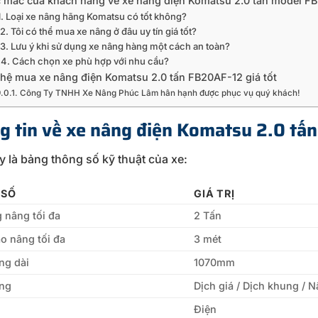
 mắc của khách hàng về xe nâng điện Komatsu 2.0 tấn model F
1. Loại xe nâng hãng Komatsu có tốt không?
2. Tôi có thể mua xe nâng ở đâu uy tín giá tốt?
3. Lưu ý khi sử dụng xe nâng hàng một cách an toàn?
4. Cách chọn xe phù hợp với nhu cầu?
 hệ mua xe nâng điện Komatsu 2.0 tấn FB20AF-12 giá tốt
Công Ty TNHH Xe Nâng Phúc Lâm hân hạnh được phục vụ quý khách!
g tin về xe nâng điện Komatsu 2.0 t
y là bảng thông số kỹ thuật của xe:
 SỐ
GIÁ TRỊ
g nâng tối đa
2 Tấn
o nâng tối đa
3 mét
ng dài
1070mm
ng
Dịch giá / Dịch khung / 
Điện