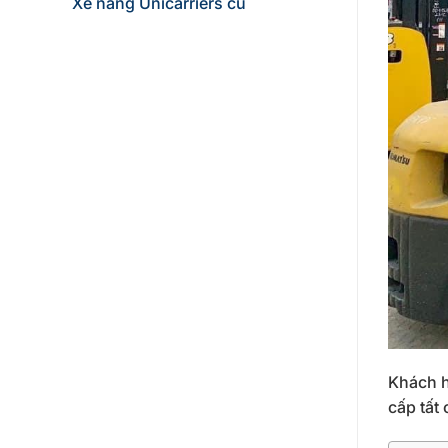
Xe nâng Unicarriers cũ
Khách h
cấp tất 