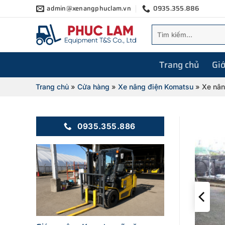
Bỏ
admin@xenangphuclam.vn
0935.355.886
qua
Tìm
nội
kiếm:
dung
Trang chủ
Giớ
Trang chủ
»
Cửa hàng
»
Xe nâng điện Komatsu
»
Xe nân
0935.355.886