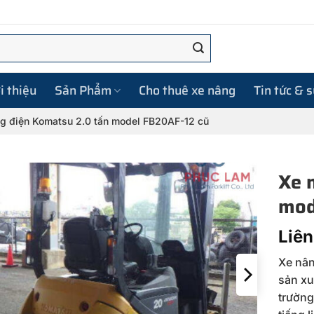
i thiệu
Sản Phẩm
Cho thuê xe nâng
Tin tức & 
g điện Komatsu 2.0 tấn model FB20AF-12 cũ
Xe 
mod
Liên
Xe nân
sản xu
trường