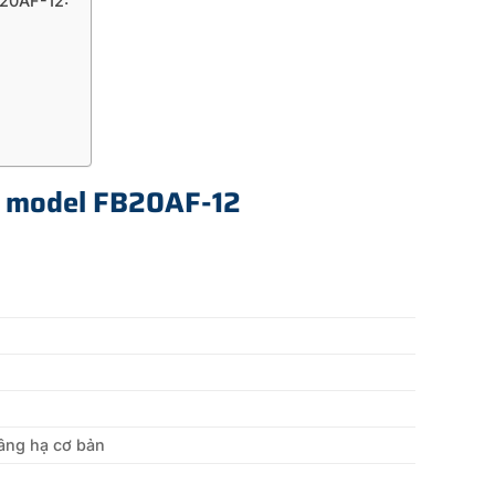
B20AF-12:
ấn model FB20AF-12
Nâng hạ cơ bản