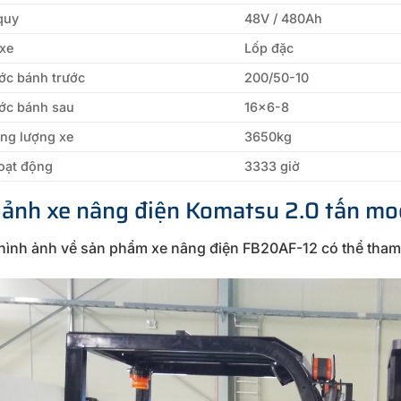
quy
48V / 480Ah
 xe
Lốp đặc
ớc bánh trước
200/50-10
ước bánh sau
16×6-8
ng lượng xe
3650kg
oạt động
3333 giờ
 ảnh xe nâng điện Komatsu 2.0 tấn m
hình ảnh về sản phẩm xe nâng điện FB20AF-12 có thể tham