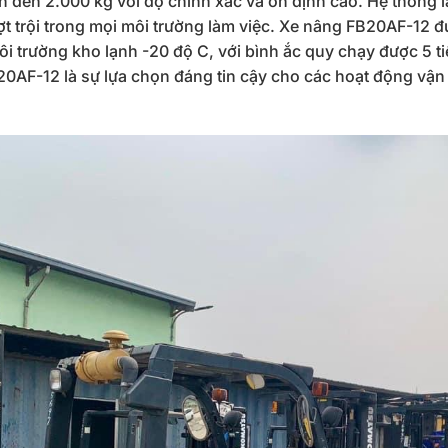
ên đến 2.000 kg với độ chính xác và ổn định cao. Hệ thống 
ợt trội trong mọi môi trường làm việc. Xe nâng FB20AF-12 
ôi trường kho lạnh -20 độ C, với bình ắc quy chạy được 5 ti
B20AF-12 là sự lựa chọn đáng tin cậy cho các hoạt động vậ
.