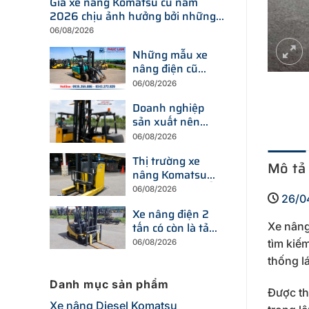
Giá xe nâng Komatsu cũ năm
2026 chịu ảnh hưởng bởi những
yếu tố nào?
06/08/2026
Những mẫu xe
nâng điện cũ
đang được tìm
06/08/2026
kiếm nhiều nhất
Doanh nghiệp
trên thị trường
sản xuất nên
hiện nay
chọn xe nâng
06/08/2026
điện hay xe
Thị trường xe
nâng dầu để tối
Mô tả
nâng Komatsu
ưu chi phí?
cũ đang thay đổi
06/08/2026
26/0
ra sao trước xu
Xe nâng điện 2
hướng đầu tư
tấn có còn là tải
Xe nâng
thiết bị mới?
trọng được
tìm kiế
06/08/2026
doanh nghiệp
thống l
ưu tiên trong
năm 2026?
Danh mục sản phẩm
Được th
Xe nâng Diesel Komatsu