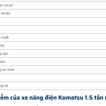
ao cơ sở
u khiển
 xuất
oại
g sạc
 sạc
g an tòan
ng xe
iểm của xe nâng điện Komatsu 1.5 tấ