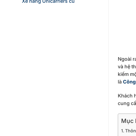
Xe nâng Unicarriers cũ
Ngoài r
và hệ t
kiếm mộ
là
Công
Khách 
cung cấp
Mục L
Thôn