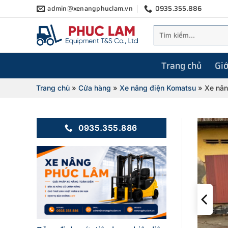
Bỏ
admin@xenangphuclam.vn
0935.355.886
qua
Tìm
nội
kiếm:
dung
Trang chủ
Giớ
Trang chủ
»
Cửa hàng
»
Xe nâng điện Komatsu
»
Xe nân
0935.355.886