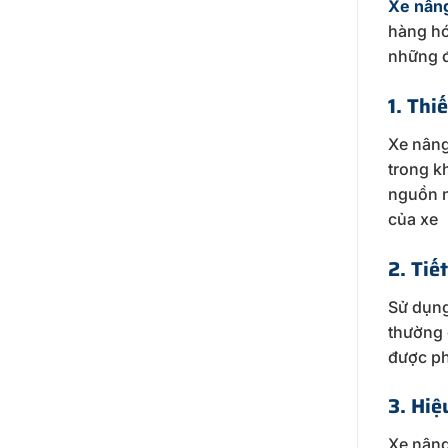
Xe nân
hàng hó
những đ
1. Thi
Xe nâng
trong k
nguồn n
của xe
2. Tiế
Sử dụng
thường 
được ph
3. Hiệ
Xe nâng