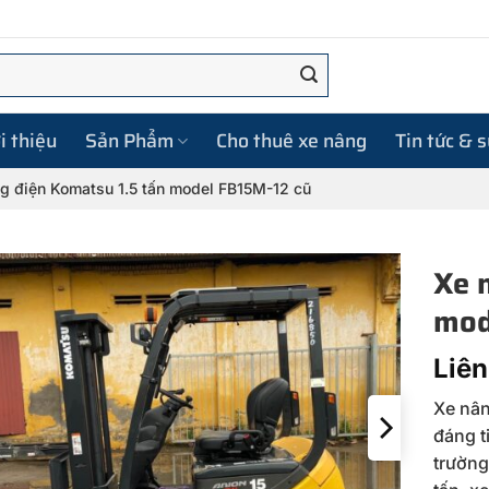
i thiệu
Sản Phẩm
Cho thuê xe nâng
Tin tức & 
g điện Komatsu 1.5 tấn model FB15M-12 cũ
Xe 
mod
Liên
Xe nân
đáng t
trường