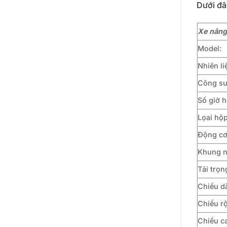
Dưới đâ
Xe nâng
Model:
Nhiên l
Công su
Số giờ 
Lọai hộ
Động c
Khung 
Tải trọ
Chiều d
Chiều r
Chiều c