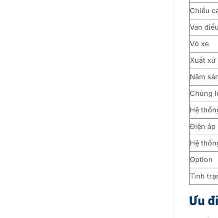
Chiều c
Van điề
Vỏ xe
Xuất xứ
Năm sản
Chủng l
Hệ thốn
Điện áp
Hệ thốn
Option
Tình trạ
Ưu đ