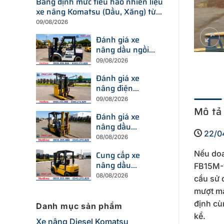
Bảng định mức tiêu hao nhiên liệu
xe nâng Komatsu (Dầu, Xăng) từ
1.0 đến 25 tấn
09/08/2026
Đánh giá xe
nâng dầu ngồi
lái Komatsu 2,5
09/08/2026
tấn: FD25T-12 và
Đánh giá xe
FD25-11
nâng điện
Komatsu 1.5 tấn:
09/08/2026
FB15-12 (Ngồi
Mô tả
Đánh giá xe
lái) và FB15RLF-
nâng dầu
15 (Đứng lái)
22/0
Komatsu 3 tấn:
08/08/2026
FD30NT-15 và
Nếu doa
Cung cấp xe
FD30NT-16
nâng dầu
FB15M-1
Komatsu 2.5 tấn
08/08/2026
cầu sử 
tại Hà Nội và
mượt mà
khu vực lân cận
định cù
Danh mục sản phẩm
kể.
Xe nâng Diesel Komatsu