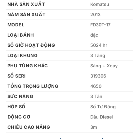
NHÀ SẢN XUẤT
Komatsu
NĂM SẢN XUẤT
2013
MODEL
FD30T-17
LOẠI BÁNH
đặc
SỐ GIỜ HOẠT ĐỘNG
5024 hr
LOẠI KHUNG
3 Tầng
PHỤ TÙNG KHÁC
Sàng + Xoay
SỐ SERI
319306
TỔNG TRỌNG LƯỢNG
4650
SỨC NÂNG
3 Tấn
HỘP SỐ
Số Tự Động
ĐỘNG CƠ
Dầu Diesel
CHIỀU CAO NÂNG
3m