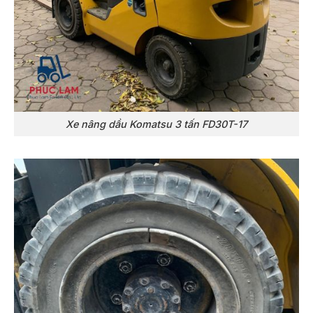
Xe nâng dầu Komatsu 3 tấn FD30T-17