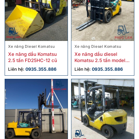
Xe nâng Diesel Komatsu
Xe nâng Diesel Komatsu
Xe nâng dầu Komatsu
Xe nâng dầu diesel
2.5 tấn FD25HC-12 cũ
Komatsu 2.5 tấn model
FD25W-16 cũ
Liên hệ:
0935.355.886
Liên hệ:
0935.355.886