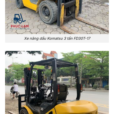
Xe nâng dầu Komatsu 3 tấn FD30T-17