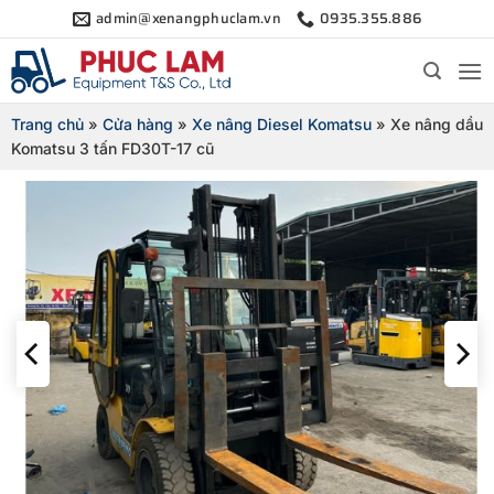
Bỏ
admin@xenangphuclam.vn
0935.355.886
qua
nội
dung
Trang chủ
»
Cửa hàng
»
Xe nâng Diesel Komatsu
»
Xe nâng dầu
Komatsu 3 tấn FD30T-17 cũ