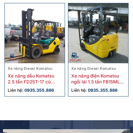
Xe nâng Diesel Komatsu
Xe nâng Diesel Komatsu
Xe nâng dầu Komatsu
Xe nâng điện Komatsu
2.5 tấn FD25T-17 cũ
ngồi lái 1.5 tấn FB15ML-
chính hãng
12 cũ
Liên hệ:
0935.355.886
Liên hệ:
0935.355.886