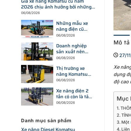
Giá xe nâng Komatsu cũ năm
2026 chịu ảnh hưởng bởi những
yếu tố nào?
06/08/2026
Những mẫu xe
nâng điện cũ
đang được tìm
06/08/2026
kiếm nhiều nhất
Mô tả
Doanh nghiệp
trên thị trường
sản xuất nên
hiện nay
27/1
chọn xe nâng
06/08/2026
điện hay xe
Xe nâng
Thị trường xe
nâng dầu để tối
nâng Komatsu
ưu chi phí?
dụng độ
cũ đang thay đổi
06/08/2026
độ cao 
ra sao trước xu
Xe nâng điện 2
hướng đầu tư
tấn có còn là tải
thiết bị mới?
Mục L
trọng được
06/08/2026
doanh nghiệp
THÔN
ưu tiên trong
TÍN
năm 2026?
Danh mục sản phẩm
Một 
Xe nâng Diesel Komatsu
Liên