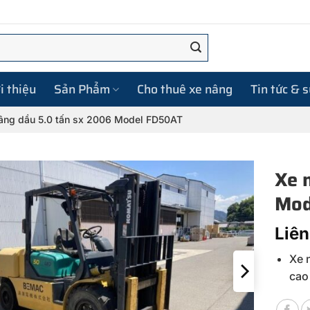
i thiệu
Sản Phẩm
Cho thuê xe nâng
Tin tức & 
âng dầu 5.0 tấn sx 2006 Model FD50AT
Xe 
Mod
Liên
Xe 
cao