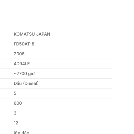
KOMATSU JAPAN
FD50AT-8
2006
4D94LE
~7700 giờ
Dầu (Diesel)
5
600
3
12
lốp đặc