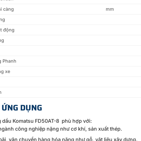
i càng
mm
ng
ạt động
ng
g Phanh
ng xe
h
H ỨNG DỤNG
g dầu Komatsu FD50AT-8 phù hợp với:
ngành công nghiệp nặng như cơ khí, sản xuất thép.
bãi, vận chuyển hàng hóa nặng như gỗ, vật liệu xây dựng.