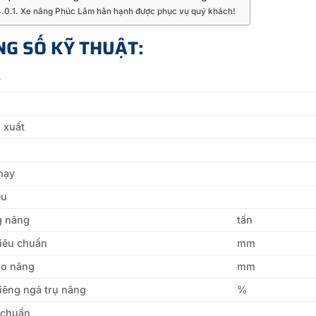
Xe nâng Phúc Lâm hân hạnh được phục vụ quý khách!
G SỐ KỸ THUẬT:
y
 xuất
hạy
ệu
g nâng
tấn
tiêu chuẩn
mm
ao nâng
mm
iêng ngả trụ nâng
%
 chuẩn