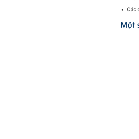
Các c
Một 