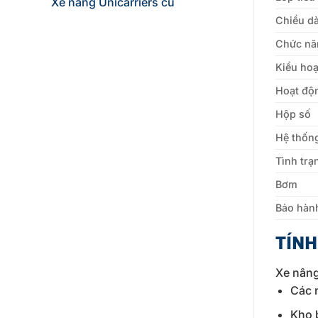
Xe nâng Unicarriers cũ
Chiều dà
Chức nă
Kiểu ho
Hoạt độ
Hộp số
Hệ thốn
Tình trạ
Bơm
Bảo hàn
TÍN
Xe nân
Các 
Kho 