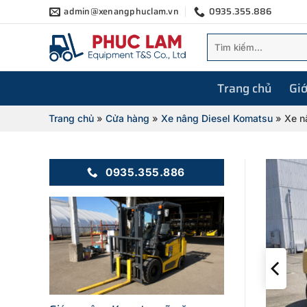
Bỏ
admin@xenangphuclam.vn
0935.355.886
qua
Tìm
nội
kiếm:
dung
Trang chủ
Giớ
Trang chủ
»
Cửa hàng
»
Xe nâng Diesel Komatsu
»
Xe n
0935.355.886