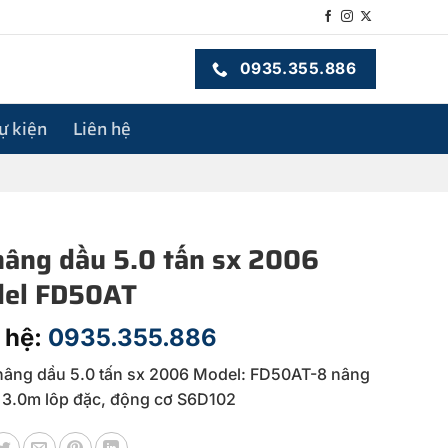
0935.355.886
sự kiện
Liên hệ
nâng dầu 5.0 tấn sx 2006
el FD50AT
 hệ:
0935.355.886
nâng dầu 5.0 tấn sx 2006 Model: FD50AT-8 nâng
 3.0m lôp đặc, động cơ S6D102