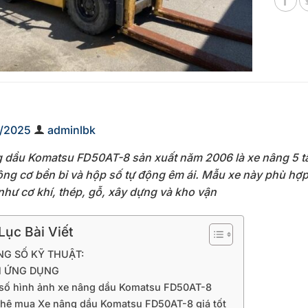
1/2025
adminlbk
 dầu Komatsu FD50AT-8 sản xuất năm 2006 là xe nâng 5 tấ
ng cơ bền bỉ và hộp số tự động êm ái. Mẫu xe này phù hợ
như cơ khí, thép, gỗ, xây dựng và kho vận
ục Bài Viết
G SỐ KỸ THUẬT:
H ỨNG DỤNG
số hình ảnh xe nâng dầu Komatsu FD50AT-8
 hệ mua Xe nâng dầu Komatsu FD50AT-8 giá tốt