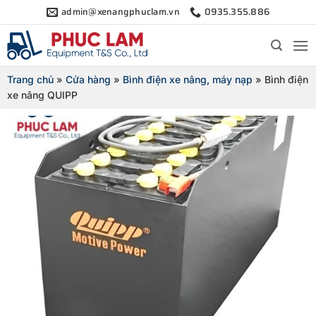
Bỏ
admin@xenangphuclam.vn
0935.355.886
qua
nội
dung
Trang chủ
»
Cửa hàng
»
Bình điện xe nâng, máy nạp
»
Bình điện
xe nâng QUIPP