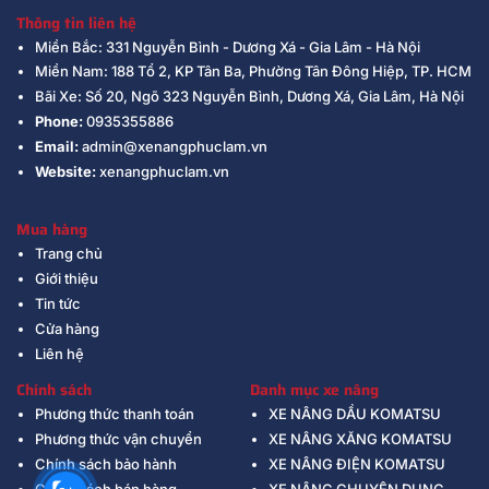
Thông tin liên hệ
Miền Bắc: 331 Nguyễn Bình - Dương Xá - Gia Lâm - Hà Nội
Miền Nam: 188 Tổ 2, KP Tân Ba, Phường Tân Đông Hiệp, TP. HCM
Bãi Xe: Số 20, Ngõ 323 Nguyễn Bình, Dương Xá, Gia Lâm, Hà Nội
Phone:
0935355886
Email:
admin@xenangphuclam.vn
Website:
xenangphuclam.vn
Mua hàng
Trang chủ
Giới thiệu
Tin tức
Cửa hàng
Liên hệ
Chính sách
Danh mục xe nâng
Phương thức thanh toán
XE NÂNG DẦU KOMATSU
Phương thức vận chuyển
XE NÂNG XĂNG KOMATSU
Chính sách bảo hành
XE NÂNG ĐIỆN KOMATSU
Chính sách bán hàng
XE NÂNG CHUYÊN DỤNG