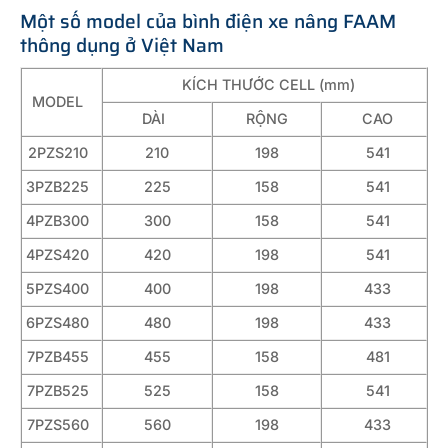
Một số model của bình điện xe nâng FAAM
thông dụng ở Việt Nam
KÍCH THƯỚC CELL (mm)
MODEL
DÀI
RỘNG
CAO
2PZS210
210
198
541
3PZB225
225
158
541
4PZB300
300
158
541
4PZS420
420
198
541
5PZS400
400
198
433
6PZS480
480
198
433
7PZB455
455
158
481
7PZB525
525
158
541
7PZS560
560
198
433