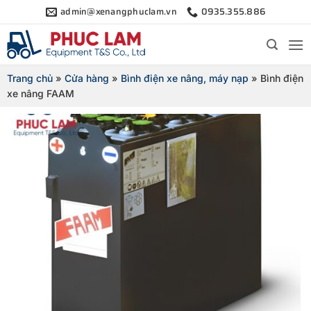
Bỏ
admin@xenangphuclam.vn
0935.355.886
qua
nội
dung
Trang chủ
»
Cửa hàng
»
Bình điện xe nâng, máy nạp
»
Bình điện
xe nâng FAAM